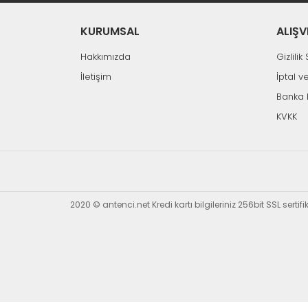
KURUMSAL
ALIŞV
Hakkımızda
Gizlili
İletişim
İptal v
Banka 
KVKK
2020 © antenci.net Kredi kartı bilgileriniz 256bit SSL sertif