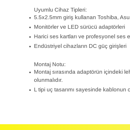
Uyumlu Cihaz Tipleri:
5.5x2.5mm giriş kullanan Toshiba, Asu
Monitörler ve LED sürücü adaptörleri
Harici ses kartları ve profesyonel ses 
Endüstriyel cihazların DC güç girişleri
Montaj Notu:
Montaj sırasında adaptörün içindeki le
olunmalıdır.
L tipi uç tasarımı sayesinde kablonun c
İadeler mutlak surette orijinal kutu veya ambalajı ile bir
Orijinal kutusu/ambalajı bozulmuş (örnek: orijinal kutu ü
başka bir müşteri tarafından satın alınamayacak dur
İade etmek veya Değiştirmek istediğiniz ürün/ürünler 
gerekir.
Ürün Değişimi için;