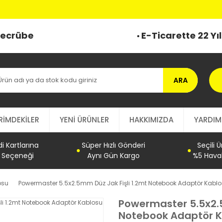
 Tecrübe
E-Ticarette 22 Yı
ARA
RİMDEKİLER
YENİ ÜRÜNLER
HAKKIMIZDA
YARDIM
 Kartlarına
Süper Hızlı Gönderi
Seçili 
t Seçeneği
Aynı Gün Kargo
%5 Haval
osu
Powermaster 5.5x2.5mm Düz Jak Fişli 1.2mt Notebook Adaptör Kabl
Powermaster 5.5x2.5
Notebook Adaptör 