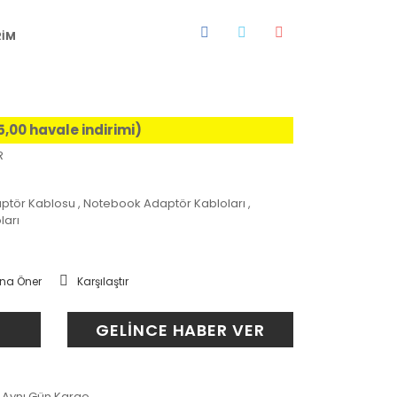
RİM
5,00 havale indirimi)
R
ptör Kablosu
,
Notebook Adaptör Kabloları
,
ları
na Öner
Karşılaştır
GELİNCE HABER VER
Aynı Gün Kargo