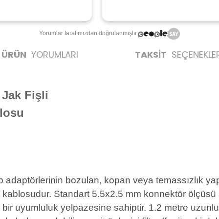
T
Yorumlar tarafımızdan doğrulanmıştır.
ÜRÜN
YORUMLARI
TAKSİT
SEÇENEKLER
Jak Fişli
losu
adaptörlerinin bozulan, kopan veya temassızlık yap
mir kablosudur. Standart 5.5x2.5 mm konnektör ölçüs
 bir uyumluluk yelpazesine sahiptir. 1.2 metre uzunluğ