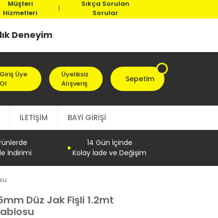
Müşteri
Sıkça Sorulan
Hizmetleri
Sorular
llık Deneyim
Giriş Üye
Üyeliksiz
Sepetim
Ol
Alışveriş
İLETİŞİM
BAYİ GİRİŞİ
Ürünlerde
14 Gün İçinde
e İndirimi
Kolay İade ve Değişim
osu
mm Düz Jak Fişli 1.2mt
Kablosu