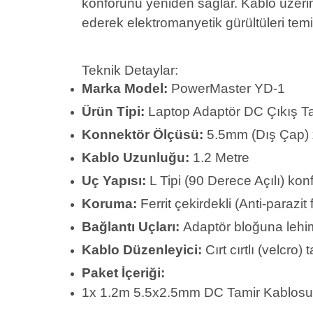
konforunu yeniden sağlar. Kablo üzerinde
ederek elektromanyetik gürültüleri temi
Teknik Detaylar:
Marka Model:
PowerMaster YD-1
Ürün Tipi:
Laptop Adaptör DC Çıkış T
Konnektör Ölçüsü:
5.5mm (Dış Çap) 
Kablo Uzunluğu:
1.2 Metre
Uç Yapısı:
L Tipi (90 Derece Açılı) kon
Koruma:
Ferrit çekirdekli (Anti-parazit fi
Bağlantı Uçları:
Adaptör bloğuna lehim
Kablo Düzenleyici:
Cırt cırtlı (velcro)
Paket İçeriği:
1x 1.2m 5.5x2.5mm DC Tamir Kablosu