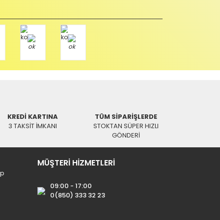
Paket üzerine yazarak aşağıdaki adresimize alıcı
KREDİ KARTINA
TÜM SİPARİŞLERDE
3 TAKSİT İMKANI
STOKTAN SÜPER HIZLI
GÖNDERİ
MÜŞTERİ HİZMETLERİ
ip
09:00 - 17:00
0(850) 333 32 23