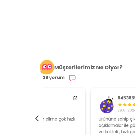
Müşterilerimiz Ne Diyor?
29 yorum
84538554
29.01.2024
elime çok hızlı
Ürününe sahip çıkan, müşteri odaklı
açıklamalar ile gönderen, ambalajı özen
ve kaliteli , hızlı gönderi için mağazaya