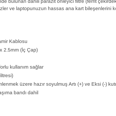
 bulunan dahili parazit önleyici filtre (ferrit çekirde
zler ve laptopunuzun hassas ana kart bileşenlerini k
amir Kablosu
x 2.5mm (İç Çap)
forlu kullanım sağlar
ltresi)
lenmek üzere hazır soyulmuş Artı (+) ve Eksi (-) kut
 taşıma bandı dahil