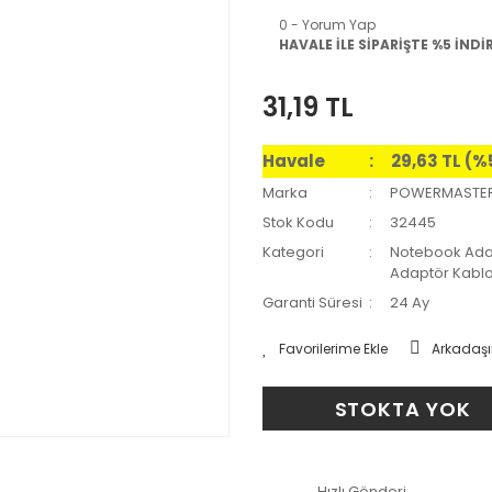
0 - Yorum Yap
HAVALE İLE SİPARİŞTE %5 İNDİ
31,19 TL
Havale
29,63 TL (%
Marka
POWERMASTE
Stok Kodu
32445
Kategori
Notebook Ada
Adaptör Kablo
Garanti Süresi
24 Ay
Arkadaşı
STOKTA YOK
Hızlı Gönderi