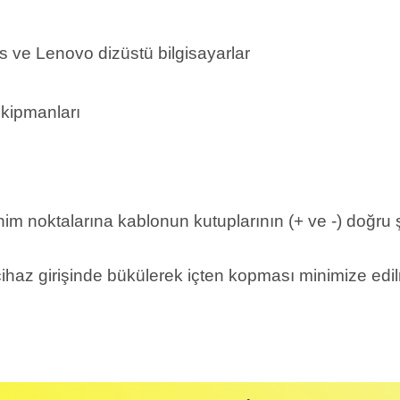
s ve Lenovo dizüstü bilgisayarlar
ekipmanları
him noktalarına kablonun kutuplarının (+ ve -) doğr
ihaz girişinde bükülerek içten kopması minimize edilm
likte yapılmalıdır.
zerine kargo etiketi yapıştırılmış ve kargo koli bandı ile bantlanmış ürünler k
umda olan ürünlerin iadesi kabul edilmemektedir.
Bu ürüne ilk yorumu siz yapın!
ayıplı (Arızalı) ise kargo ücreti firmamız tarafından karşılanmaktadır. B