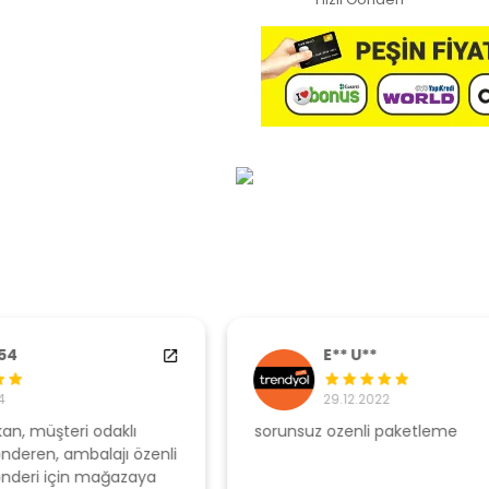
E** U**
29.12.2022
sorunsuz ozenli paketleme
Ş
li
s
u