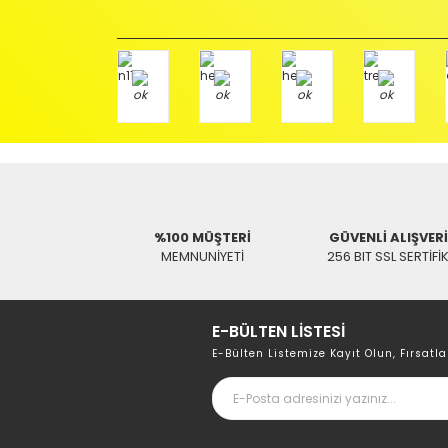
Ürünü Faturası ile birlikte, Anlaşmalı ARAS Kargo fir
ödemeli olarak göndermenizi rica ederiz.
Antenci Elektronik San.Tic.Ltd.Şti.
Adres : Akıncılar Mh. Pancar Arkası Sk. No:10/B2 KARESİ 
Aras Kargo Anlaşma No : 152 294 193 1342
%100 MÜŞTERİ
GÜVENLİ ALIŞVER
MEMNUNİYETİ
256 BIT SSL SERTİFİ
E-BÜLTEN LİSTESİ
E-Bülten Listemize Kayıt Olun, Fırsatla