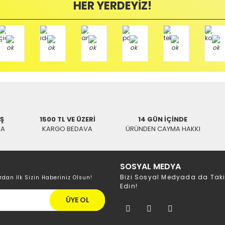
HER YERDEYİZ!
Yorum Yaz
mamızı kullanarak ve göndereceğiniz Kargo firmasının anlaşma numarasını 
/ BALIKESİR
İŞ
1500 TL VE ÜZERİ
14 GÜN İÇİNDE
KA
KARGO BEDAVA
ÜRÜNDEN CAYMA HAKKI
SOSYAL MEDYA
Bizi Sosyal Medyada da Tak
rdan İlk Sizin Haberiniz Olsun!
Edin!
ÜYE OL