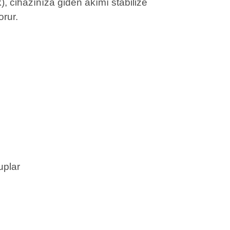
k), cihazınıza giden akımı stabilize
orur.
uplar