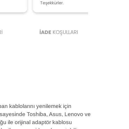
eşekkürler.
vermektense bu
ederim başarılı
İ
İADE
KOŞULLARI
an kablolarını yenilemek için
ü sayesinde Toshiba, Asus, Lenovo ve
u ile orijinal adaptör kablosu