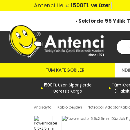
1500TL ve üzeri
Antenci ile
#
Sektörde 55 Yıllık
TÜM KATEGORILER
İNDİ
1500TL Üzeri Siparişlerde
Tüm Kredi
Ücretsiz Kargo
3 Taksi
Anasayfa
Kablo Çeşitleri
Notebook Adaptör Kabl