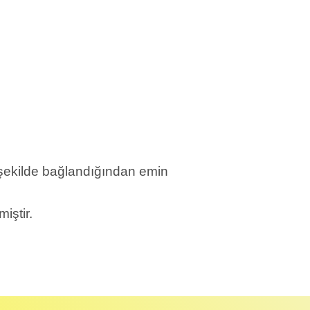
u şekilde bağlandığından emin
iştir.
abul edilmez) tekrar satılabilirlik özelliğini kaybetmiş,
u durumda anlaşmalı kargolar ile gönderim yapmanız