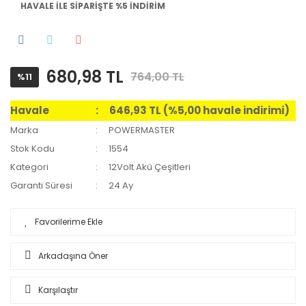
HAVALE İLE SİPARİŞTE %5 İNDİRİM
680,98 TL
764,00 TL
%11
Havale
646,93 TL (%5,00 havale indirimi)
Marka
POWERMASTER
Stok Kodu
1554
Kategori
12Volt Akü Çeşitleri
Garanti Süresi
24 Ay
Arkadaşına Öner
Karşılaştır