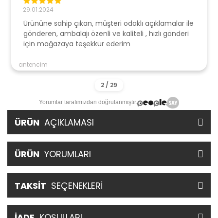
29.01.2024
Ürününe sahip çıkan, müşteri odaklı açıklamalar ile
gönderen, ambalajı özenli ve kaliteli , hızlı gönderi
için mağazaya teşekkür ederim
antencim
Yorumlar tarafımızdan doğrulanmıştır.
ÜRÜN
AÇIKLAMASI
ÜRÜN
YORUMLARI
TAKSİT
SEÇENEKLERİ
İADE
KOŞULLARI