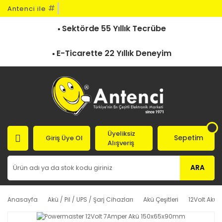
#
Antenci ile
Sektörde 55 Yıllık Tecrübe
E-Ticarette 22 Yıllık Deneyim
Üyeliksiz
Sepetim
Giriş Üye Ol
Alışveriş
ARA
Anasayfa
Akü / Pil / UPS / Şarj Cihazları
Akü Çeşitleri
12Volt Akü Ç