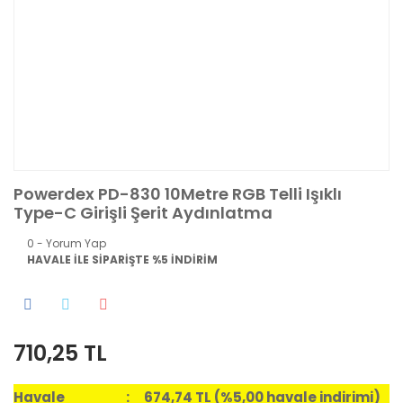
Powerdex PD-830 10Metre RGB Telli Işıklı
Type-C Girişli Şerit Aydınlatma
0 - Yorum Yap
HAVALE İLE SİPARİŞTE %5 İNDİRİM
710,25 TL
Havale
674,74 TL (%5,00 havale indirimi)