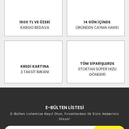
1500 TL VE ÜZERİ
14 GÜN İÇİNDE
KARGO BEDAVA
ÜRÜNDEN CAYMA HAKKI
TÜM SİPARİŞLERDE
KREDİ KARTINA
STOKTAN SÜPER HIZLI
3 TAKSİT İMKANI
GÖNDERİ
E-BÜLTEN LİSTESİ
E-Bülten Listemize Kayıt Olun, Fırsatlardan İlk Sizin Haberiniz
Olsun!