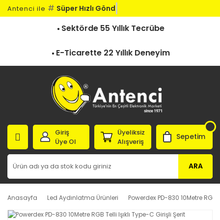
#
Süper Hızlı Gönder
Antenci ile
Sektörde 55 Yıllık Tecrübe
E-Ticarette 22 Yıllık Deneyim
Giriş
Üyeliksiz
Sepetim
Üye Ol
Alışveriş
ARA
Anasayfa
Led Aydınlatma Ürünleri
Powerdex PD-830 10Metre RGB Tel