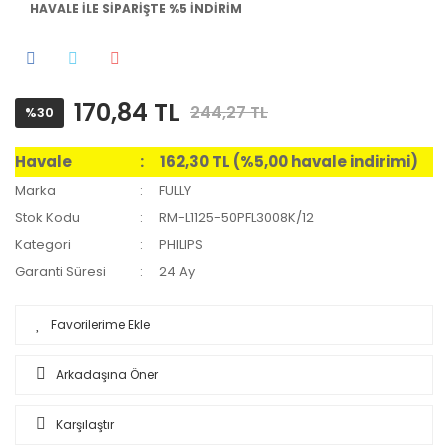
HAVALE İLE SİPARİŞTE %5 İNDİRİM
170,84 TL
244,27 TL
%30
Havale
162,30 TL (%5,00 havale indirimi)
Marka
FULLY
Stok Kodu
RM-L1125-50PFL3008K/12
Kategori
PHILIPS
Garanti Süresi
24 Ay
Arkadaşına Öner
Karşılaştır