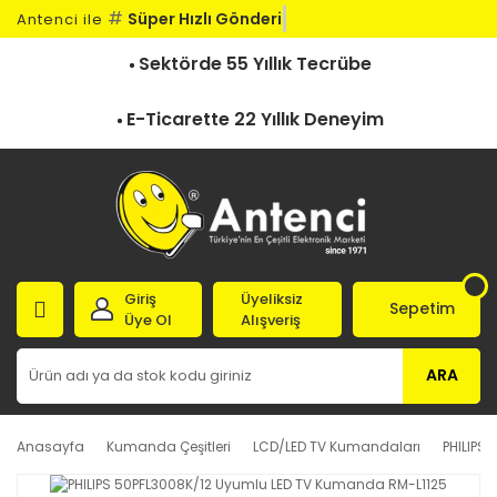
#
Süper Hızlı Gönderi
Antenci ile
Sektörde 55 Yıllık Tecrübe
E-Ticarette 22 Yıllık Deneyim
Giriş
Üyeliksiz
Sepetim
Üye Ol
Alışveriş
ARA
Anasayfa
Kumanda Çeşitleri
LCD/LED TV Kumandaları
PHILIPS