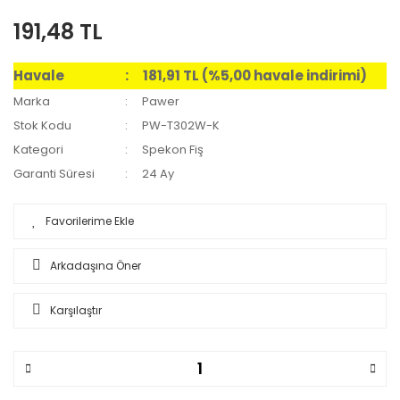
191,48 TL
Havale
181,91 TL (%5,00 havale indirimi)
Marka
Pawer
Stok Kodu
PW-T302W-K
Kategori
Spekon Fiş
Garanti Süresi
24 Ay
Arkadaşına Öner
Karşılaştır