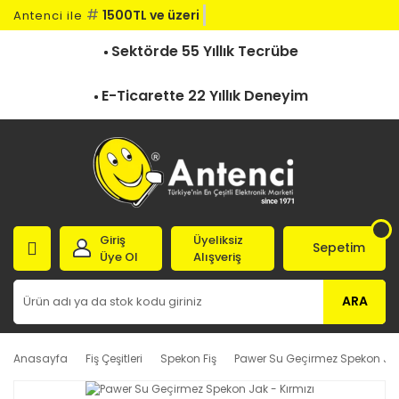
#
1500TL ve üzeri ka
Antenci ile
Sektörde 55 Yıllık Tecrübe
E-Ticarette 22 Yıllık Deneyim
Giriş
Üyeliksiz
Sepetim
Üye Ol
Alışveriş
ARA
Anasayfa
Fiş Çeşitleri
Spekon Fiş
Pawer Su Geçirmez Spekon Jak 