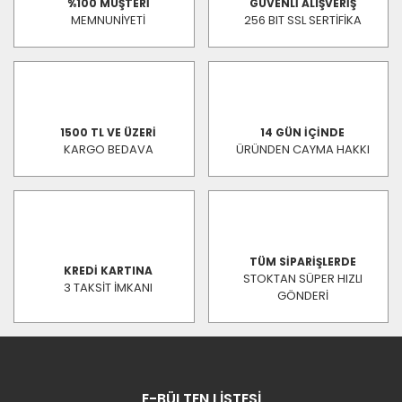
%100 MÜŞTERİ
GÜVENLİ ALIŞVERİŞ
MEMNUNİYETİ
256 BIT SSL SERTİFİKA
1500 TL VE ÜZERİ
14 GÜN İÇİNDE
KARGO BEDAVA
ÜRÜNDEN CAYMA HAKKI
TÜM SİPARİŞLERDE
KREDİ KARTINA
STOKTAN SÜPER HIZLI
3 TAKSİT İMKANI
GÖNDERİ
E-BÜLTEN LİSTESİ