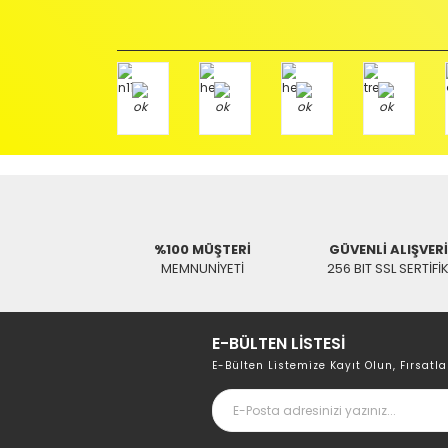
Ürün Değişimi için;
Ürünü Faturası ile birlikte, Anlaşmalı ARAS Kargo fir
ödemeli olarak göndermenizi rica ederiz.
Antenci Elektronik San.Tic.Ltd.Şti.
Adres : Akıncılar Mh. Pancar Arkası Sk. No:10/B2 KARESİ 
Aras Kargo Anlaşma No : 152 294 193 1342
%100 MÜŞTERİ
GÜVENLİ ALIŞVER
MEMNUNİYETİ
256 BIT SSL SERTİFİ
E-BÜLTEN LİSTESİ
E-Bülten Listemize Kayıt Olun, Fırsatla