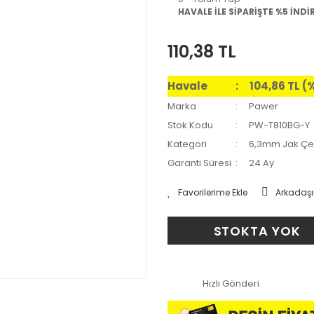
HAVALE İLE SİPARİŞTE %5 İNDİ
110,38 TL
Havale
104,86 TL (
Marka
Pawer
Stok Kodu
PW-T810BG-Y
Kategori
6,3mm Jak Çeş
Garanti Süresi
24 Ay
Arkadaşı
STOKTA YOK
Hızlı Gönderi