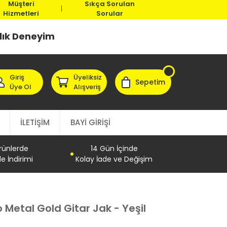
Müşteri
Sıkça Sorulan
Hizmetleri
Sorular
llık Deneyim
Giriş
Üyeliksiz
Sepetim
Üye Ol
Alışveriş
İLETİŞİM
BAYİ GİRİŞİ
Ürünlerde
14 Gün İçinde
e İndirimi
Kolay İade ve Değişim
etal Gold Gitar Jak - Yeşil