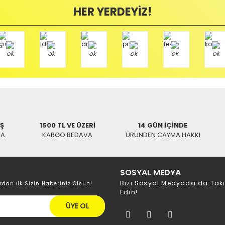
HER YERDEYİZ!
Yorum Yaz
mamızı kullanarak ve göndereceğiniz Kargo firmasının anlaşma numarasını 
/ BALIKESİR
İŞ
1500 TL VE ÜZERİ
14 GÜN İÇİNDE
KA
KARGO BEDAVA
ÜRÜNDEN CAYMA HAKKI
SOSYAL MEDYA
Bizi Sosyal Medyada da Tak
rdan İlk Sizin Haberiniz Olsun!
Edin!
ÜYE OL