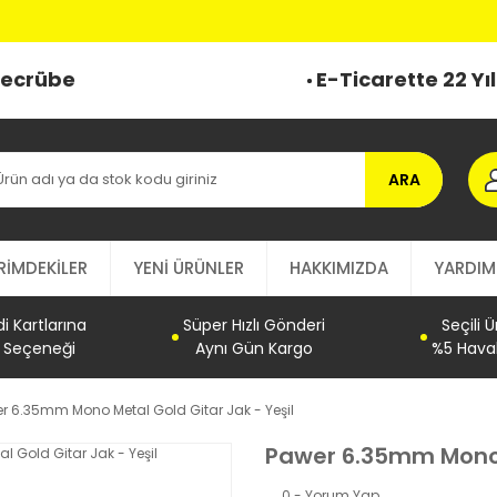
 Tecrübe
E-Ticarette 22 Yı
ARA
RİMDEKİLER
YENİ ÜRÜNLER
HAKKIMIZDA
YARDIM
 Kartlarına
Süper Hızlı Gönderi
Seçili 
t Seçeneği
Aynı Gün Kargo
%5 Haval
r 6.35mm Mono Metal Gold Gitar Jak - Yeşil
Pawer 6.35mm Mono M
0 - Yorum Yap