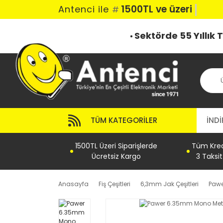
1500TL ve üzeri ka
Antenci ile
#
Sektörde 55 Yıllık
TÜM KATEGORILER
İNDİ
1500TL Üzeri Siparişlerde
Tüm Kredi
Ücretsiz Kargo
3 Taksi
Anasayfa
Fiş Çeşitleri
6,3mm Jak Çeşitleri
Pawe