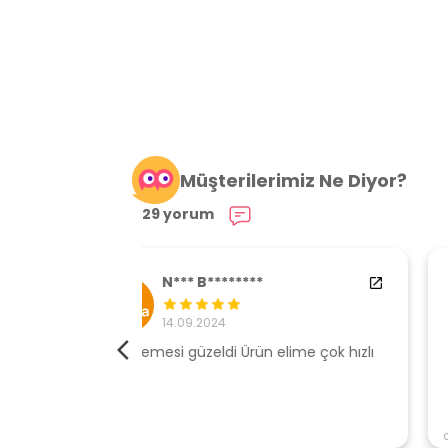
Müşterilerimiz Ne Diyor?
29 yorum
84538554
29.01.2024
elime çok hızlı
Ürününe sahip çıkan, müşteri odaklı
açıklamalar ile gönderen, ambalajı özen
ve kaliteli , hızlı gönderi için mağazaya
teşekkür ederim
antencim