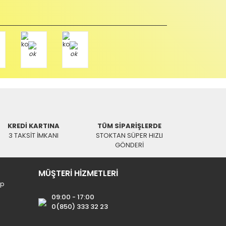
Paket üzerine yazarak aşağıdaki adresimize alıcı
KREDİ KARTINA
TÜM SİPARİŞLERDE
3 TAKSİT İMKANI
STOKTAN SÜPER HIZLI
GÖNDERİ
MÜŞTERİ HİZMETLERİ
ip
09:00 - 17:00
0(850) 333 32 23