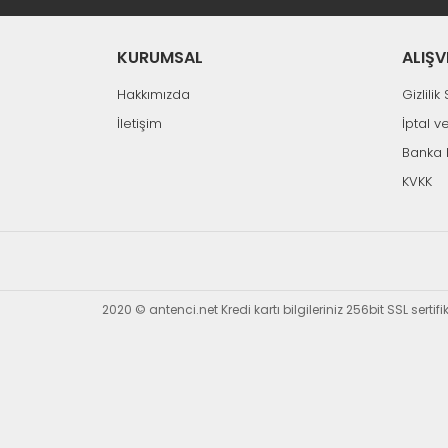
KURUMSAL
ALIŞV
Hakkımızda
Gizlili
İletişim
İptal v
Banka 
KVKK
2020 © antenci.net Kredi kartı bilgileriniz 256bit SSL sertif