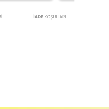
İ
İADE
KOŞULLARI
abul edilmez) tekrar satılabilirlik özelliğini kaybetmiş,
u durumda anlaşmalı kargolar ile gönderim yapmanız