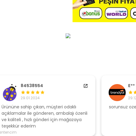
E** U**
29.12.2022
sorunsuz ozenli paketleme
Ş
li
s
u
T