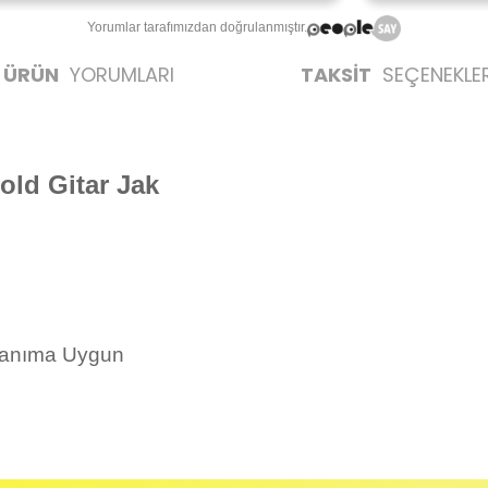
Yorumlar tarafımızdan doğrulanmıştır.
ÜRÜN
YORUMLARI
TAKSİT
SEÇENEKLER
Gold
Gitar Jak
llanıma Uygun
likte yapılmalıdır.
zerine kargo etiketi yapıştırılmış ve kargo koli bandı ile bantlanmış ürünler k
umda olan ürünlerin iadesi kabul edilmemektedir.
Bu ürüne ilk yorumu siz yapın!
ayıplı (Arızalı) ise kargo ücreti firmamız tarafından karşılanmaktadır. B