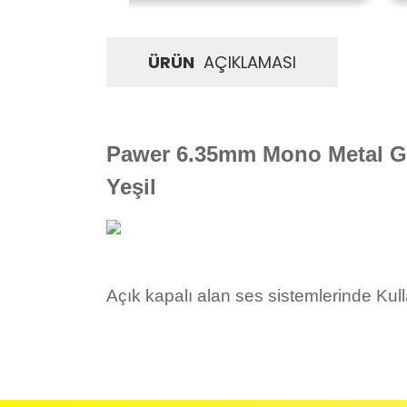
ÜRÜN
AÇIKLAMASI
Pawer 6.35mm Mono
Metal 
Yeşil
Açık kapalı alan ses sistemlerinde Ku
İadeler mutlak surette orijinal kutu veya ambalajı ile bir
Orijinal kutusu/ambalajı bozulmuş (örnek: orijinal kutu ü
başka bir müşteri tarafından satın alınamayacak dur
İade etmek veya Değiştirmek istediğiniz ürün/ürünler 
gerekir.