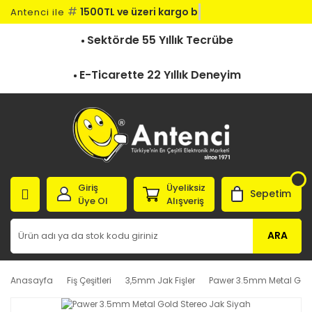
#
1500TL ve üzeri kargo be
Antenci ile
Sektörde 55 Yıllık Tecrübe
E-Ticarette 22 Yıllık Deneyim
Giriş
Üyeliksiz
Sepetim
Üye Ol
Alışveriş
ARA
Anasayfa
Fiş Çeşitleri
3,5mm Jak Fişler
Pawer 3.5mm Metal Gold