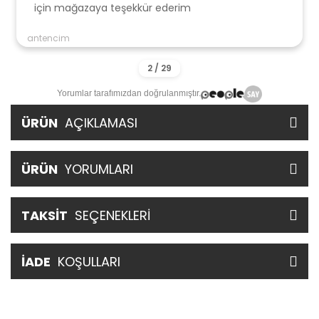
için mağazaya teşekkür ederim
antencim
Yorumlar tarafımızdan doğrulanmıştır.
ÜRÜN
AÇIKLAMASI
ÜRÜN
YORUMLARI
TAKSİT
SEÇENEKLERİ
İADE
KOŞULLARI