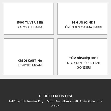
1500 TL VE ÜZERİ
14 GÜN İÇİNDE
KARGO BEDAVA
ÜRÜNDEN CAYMA HAKKI
TÜM SİPARİŞLERDE
KREDİ KARTINA
STOKTAN SÜPER HIZLI
3 TAKSİT İMKANI
GÖNDERİ
E-BÜLTEN LİSTESİ
E-Bülten Listemize Kayıt Olun, Fırsatlardan İlk Sizin Haberiniz
Olsun!