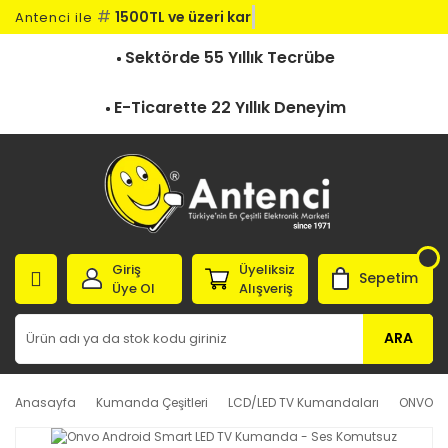
#
1500TL ve üzeri kargo
Antenci ile
Sektörde 55 Yıllık Tecrübe
E-Ticarette 22 Yıllık Deneyim
Giriş
Üyeliksiz
Sepetim
Üye Ol
Alışveriş
ARA
Anasayfa
Kumanda Çeşitleri
LCD/LED TV Kumandaları
ONVO