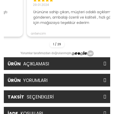
29.01.2024
Ürününe sahip çıkan, müşteri odaklı açıklamalar ile
gönderen, ambalajı özenli ve kaliteli , hızlı gönderi
için mağazaya teşekkür ederim
antencim
Yorumlar tarafımızdan doğrulanmıştır.
ÜRÜN
AÇIKLAMASI
ÜRÜN
YORUMLARI
TAKSİT
SEÇENEKLERİ
İADE
KOŞULLARI