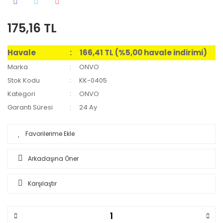
175,16 TL
Havale
166,41 TL (%5,00 havale indirimi)
Marka
ONVO
Stok Kodu
KK-0405
Kategori
ONVO
Garanti Süresi
24 Ay
Arkadaşına Öner
Karşılaştır