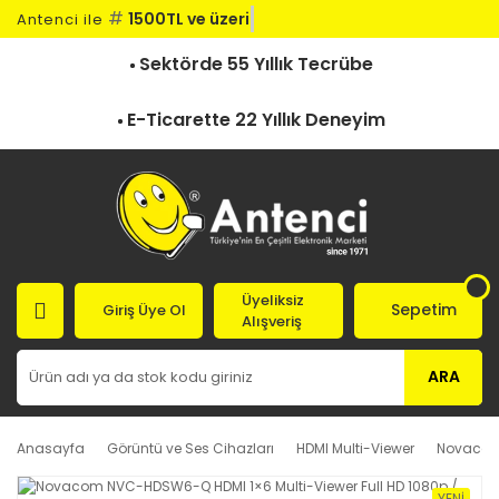
#
1500TL ve üzeri k
Antenci ile
Sektörde 55 Yıllık Tecrübe
E-Ticarette 22 Yıllık Deneyim
Üyeliksiz
Sepetim
Giriş Üye Ol
Alışveriş
ARA
Anasayfa
Görüntü ve Ses Cihazları
HDMI Multi-Viewer
Novacom 
YENI