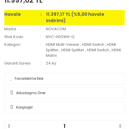
11.997,02 TL
Havale
11.397,17 TL (%5,00 havale
indirimi)
Marka
NOVACOM
Stok Kodu
NVC-HDSW6-Q
Kategori
HDMI Multi-Viewer
,
HDMI Switch
,
HDMI
Splitter
,
HDMI Splitter
,
HDMI Switch
,
HDMI
Matrix
Garanti Süresi
24 Ay
Arkadaşına Öner
Karşılaştır