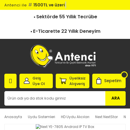
#
1500TL ve üzeri k
Antenci ile
Sektörde 55 Yıllık Tecrübe
E-Ticarette 22 Yıllık Deneyim
Giriş
Üyeliksiz
Sepetim
Üye Ol
Alışveriş
ARA
Anasayfa
Uydu Sistemleri
HD Uydu Alıcıları
Next NextStar
Nex