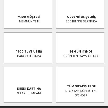
%100 MÜŞTERİ
GÜVENLİ ALIŞVERİŞ
MEMNUNİYETİ
256 BIT SSL SERTİFİKA
1500 TL VE ÜZERİ
14 GÜN İÇİNDE
KARGO BEDAVA
ÜRÜNDEN CAYMA HAKKI
TÜM SİPARİŞLERDE
KREDİ KARTINA
STOKTAN SÜPER HIZLI
3 TAKSİT İMKANI
GÖNDERİ