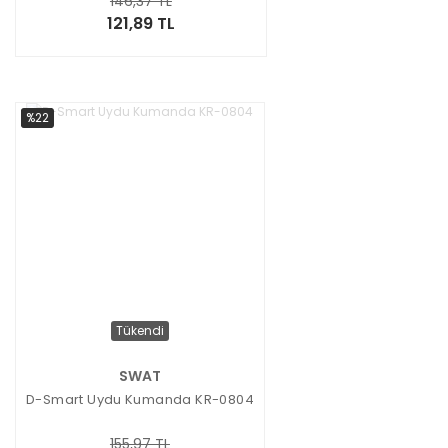
146,37 TL
121,89 TL
%22
Tükendi
SWAT
D-Smart Uydu Kumanda KR-0804
155,97 TL