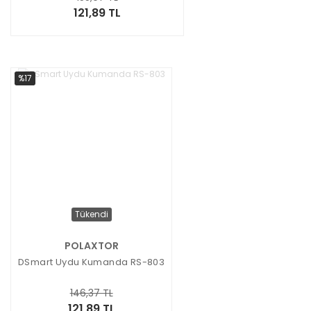
121,89 TL
%17
Tükendi
POLAXTOR
DSmart Uydu Kumanda RS-803
146,37 TL
121,89 TL