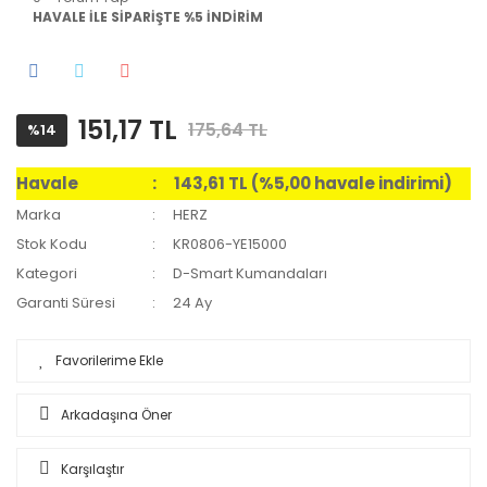
HAVALE İLE SİPARİŞTE %5 İNDİRİM
151,17 TL
175,64 TL
%14
Havale
143,61 TL (%5,00 havale indirimi)
Marka
HERZ
Stok Kodu
KR0806-YE15000
Kategori
D-Smart Kumandaları
Garanti Süresi
24 Ay
Arkadaşına Öner
Karşılaştır