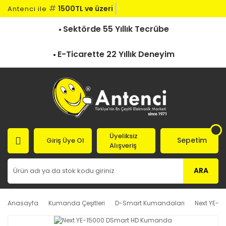
#
1500TL ve üzeri kar
Antenci ile
Sektörde 55 Yıllık Tecrübe
E-Ticarette 22 Yıllık Deneyim
Üyeliksiz
Sepetim
Giriş Üye Ol
Alışveriş
ARA
Anasayfa
Kumanda Çeşitleri
D-Smart Kumandaları
Next YE-