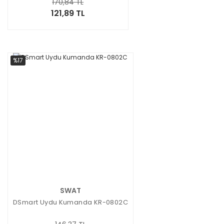
170,84 TL
121,89 TL
%17
SWAT
DSmart Uydu Kumanda KR-0802C