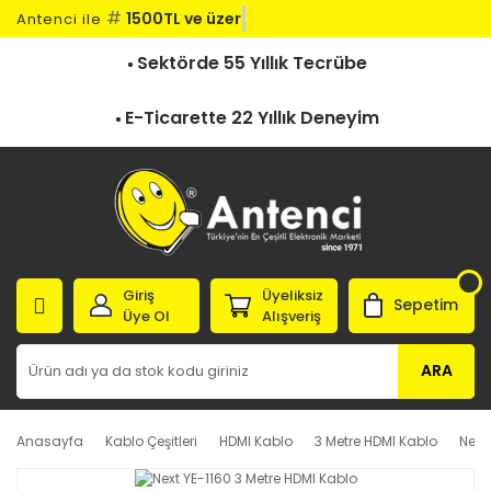
#
1500TL ve üzeri
Antenci ile
Sektörde 55 Yıllık Tecrübe
E-Ticarette 22 Yıllık Deneyim
Giriş
Üyeliksiz
Sepetim
Üye Ol
Alışveriş
ARA
Anasayfa
Kablo Çeşitleri
HDMI Kablo
3 Metre HDMI Kablo
Next