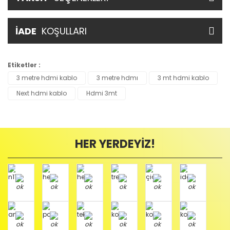
İADE
KOŞULLARI
Etiketler :
3 metre hdmi kablo
3 metre hdmı
3 mt hdmi kablo
Next hdmi kablo
Hdmi 3mt
HER YERDEYİZ!