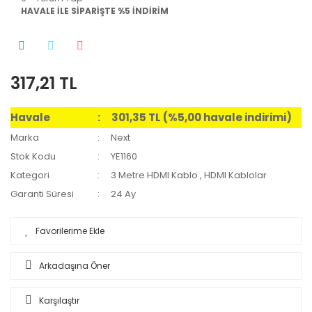
HAVALE İLE SİPARİŞTE %5 İNDİRİM
317,21 TL
Havale
301,35 TL (%5,00 havale indirimi)
Marka
Next
Stok Kodu
YE1160
Kategori
3 Metre HDMI Kablo
,
HDMI Kablolar
Garanti Süresi
24 Ay
Arkadaşına Öner
Karşılaştır