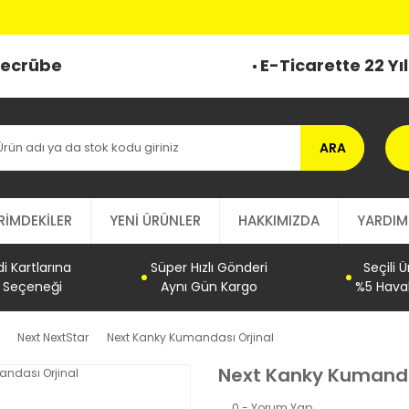
 Tecrübe
E-Ticarette 22 Yı
ARA
RİMDEKİLER
YENİ ÜRÜNLER
HAKKIMIZDA
YARDIM
 Kartlarına
Süper Hızlı Gönderi
Seçili 
t Seçeneği
Aynı Gün Kargo
%5 Haval
Next NextStar
Next Kanky Kumandası Orjinal
Next Kanky Kumanda
0 - Yorum Yap