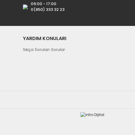
09:00 - 17:00
0(850) 333 32 23
YARDIM KONULARI
Sıkça Sorulan Sorular
Tükendi
Hızlı Gönderi
Elektromer
extStar 7600-2005-25000 Uydu Kumanda