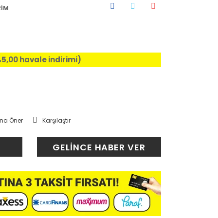
RİM
%5,00 havale indirimi)
na Öner
Karşılaştır
GELİNCE HABER VER