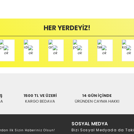
/ BALIKESİR
HER YERDEYİZ!
Hızlı Gönderi
SWAT
tar 6000 Uydu Kumanda
Hızlı Gönderi
130,53 TL
SWAT
İŞ
1500 TL VE ÜZERİ
14 GÜN İÇİNDE
NextStar NextWave 5000 Uydu Ku
KA
KARGO BEDAVA
ÜRÜNDEN CAYMA HAKKI
130,53 TL
SOSYAL MEDYA
Bizi Sosyal Medyada da Tak
rdan İlk Sizin Haberiniz Olsun!