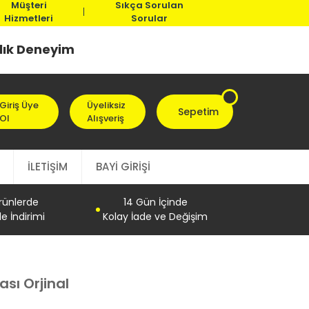
Müşteri
Sıkça Sorulan
Hizmetleri
Sorular
llık Deneyim
Giriş Üye
Üyeliksiz
Sepetim
Ol
Alışveriş
İLETİŞİM
BAYİ GİRİŞİ
Ürünlerde
14 Gün İçinde
e İndirimi
Kolay İade ve Değişim
sı Orjinal