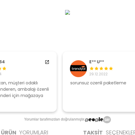
E** U**
29.12.2022
sorunsuz ozenli paketleme
Ş
li
s
u
T
Yorumlar tarafımızdan doğrulanmıştır.
ÜRÜN
YORUMLARI
TAKSİT
SEÇENEKLER