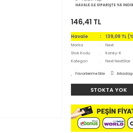
HAVALE İLE SİPARİŞTE %5 İNDİ
146,41 TL
Havale
139,09 TL (
Marka
Next
Stok Kodu
Kanky-K
Kategori
Next NextStar
Arkadaşı
STOKTA YOK