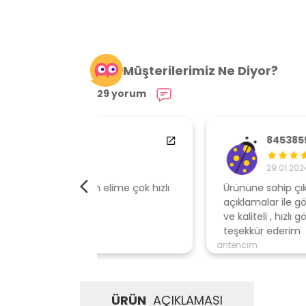
Müşterilerimiz Ne Diyor?
29 yorum
84538554
29.01.2024
elime çok hızlı
Ürününe sahip çıkan, müşteri odaklı
açıklamalar ile gönderen, ambalajı özen
ve kaliteli , hızlı gönderi için mağazaya
teşekkür ederim
antencim
ÜRÜN
AÇIKLAMASI