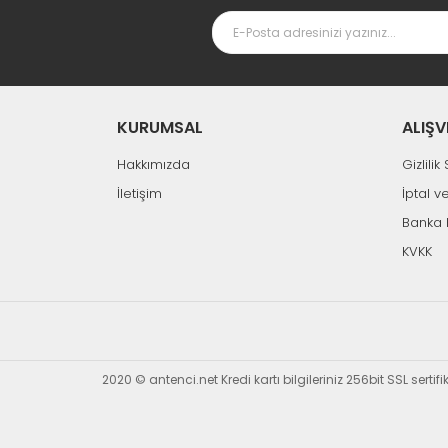
%27
KURUMSAL
ALIŞV
Hakkımızda
Gizlili
İletişim
İptal v
Banka 
KVKK
Tükendi
N
Hızlı Gönderi
Next
2020 © antenci.net Kredi kartı bilgileriniz 256bit SSL sertif
Next 5000/5500/6000 Uydu Kumanda
107,02 TL
146,37 TL