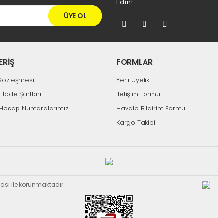
Edin!
ÜYE OL
%12
ERİŞ
FORMLAR
k Sözleşmesi
Yeni Üyelik
e İade Şartları
İletişim Formu
Tükendi
Tükendi
Hesap Numaralarımız
Havale Bildirim Formu
Hızlı Gönderi
Hızlı Gönderi
Kargo Takibi
ROSE
SWAT
ext 7500 Uydu Kumanda
Next 8000 Uydu Kumanda
107,02 TL
129,09 TL
121,89 TL
ikası ile korunmaktadır.
N