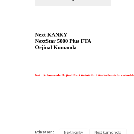
Next KANKY
NextStar 5000 Plus FTA
Orjinal Kumanda
Not: Bu kumanda Orjinal Next ürünüdür. Gönderilen ürün resimdeki i
İadeler mutlak surette orijinal kutu veya ambalajı ile bir
Orijinal kutusu/ambalajı bozulmuş (örnek: orijinal kutu ü
başka bir müşteri tarafından satın alınamayacak dur
İade etmek veya Değiştirmek istediğiniz ürün/ürünler 
gerekir.
Ürün Değişimi için;
Ürünü Faturası ile birlikte, Anlaşmalı ARAS Kargo fir
Etiketler :
Next kanky
Next kumanda