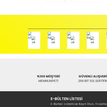
ödemeli olarak göndermenizi rica ederiz.
Antenci Elektronik San.Tic.Ltd.Şti.
Adres : Akıncılar Mh. Pancar Arkası Sk. No:10/B2 KARESİ 
Aras Kargo Anlaşma No : 152 294 193 1342
Hızlı Gönderi
SWAT
NextS
Next 2005-25000 Uydu Kumanda
130,53 TL
%100 MÜŞTERİ
GÜVENLİ ALIŞVER
MEMNUNİYETİ
256 BIT SSL SERTİFİ
E-BÜLTEN LİSTESİ
E-Bülten Listemize Kayıt Olun, Fırsatla