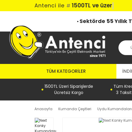
1500TL ve üzeri k
Antenci ile
#
Sektörde 55 Yıllık
TÜM KATEGORILER
İNDİ
1500TL Üzeri Siparişlerde
Tüm Kredi
Ücretsiz Kargo
3 Taksi
Anasayfa
Kumanda Çeşitleri
Uydu Kumandaları