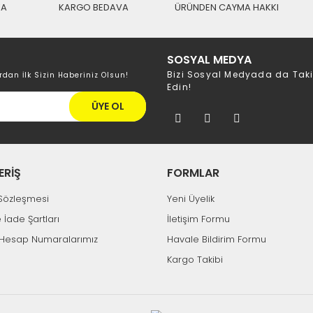
KA
KARGO BEDAVA
ÜRÜNDEN CAYMA HAKKI
Tükendi
Hızlı Gönderi
Aynı Gün Kargo
SOSYAL MEDYA
Next
Bizi Sosyal Medyada da Tak
rdan İlk Sizin Haberiniz Olsun!
Edin!
Next YE-2130 Ayarlı Uydu Sinyal Yükseltici 30dB Line Amplifier
ÜYE OL
317,21 TL
405,04 TL
ERİŞ
FORMLAR
k Sözleşmesi
Yeni Üyelik
%18
e İade Şartları
İletişim Formu
Hesap Numaralarımız
Havale Bildirim Formu
Kargo Takibi