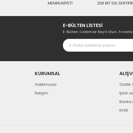
MEMNUNİYETİ
256 BIT SSL SERTİFİ
BAFF DSW-41 1/4 Gold DiseqC Switch Kutulu
488,03 TL
E-BÜLTEN LİSTESİ
E-Bülten Listemize Kayıt Olun, Fırsatla
KURUMSAL
ALIŞV
Hakkımızda
Gizlili
%21
İletişim
İptal v
Banka 
KVKK