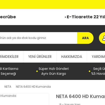
 Tecrübe
E-Ticarette 22 Yı
ARA
RİMDEKİLER
YENİ ÜRÜNLER
HAKKIMIZDA
YARDIM
 Kartlarına
Süper Hızlı Gönderi
Seçili 
t Seçeneği
Aynı Gün Kargo
%5 Haval
NETA
NETA 6400 HD Kumanda
NETA 6400 HD Kum
5 - Yorum Yap