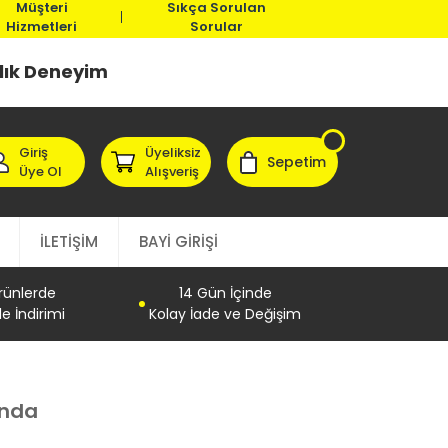
Müşteri
Sıkça Sorulan
Hizmetleri
Sorular
llık Deneyim
Giriş
Üyeliksiz
Sepetim
Üye Ol
Alışveriş
İLETİŞİM
BAYİ GİRİŞİ
Ürünlerde
14 Gün İçinde
e İndirimi
Kolay İade ve Değişim
anda