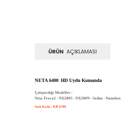
ÜRÜN
AÇIKLAMASI
NETA 6400 HD Uydu Kumanda
Çalıştırdığı Modeller :
Neta Troya2 - NX200S - NX200N - Sedna - Nanobox
Stok Kodu : KR 6300
İadeler mutlak surette orijinal kutu veya ambalajı ile bir