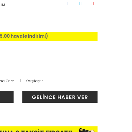
RİM
%5,00 havale indirimi)
na Öner
Karşılaştır
GELİNCE HABER VER