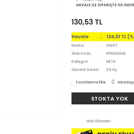
HAVALE İLE SİPARİŞTE %5 İNDİ
130,53 TL
Havale
124,01 TL (
Marka
SWAT
Stok Kodu
KR6300HD
Kategori
NETA
Garanti Süresi
24 Ay
Arkadaşı
STOKTA YOK
Hızlı Gönderi