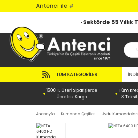
Antenci ile
#
Sektörde 55 Yıllık
TÜM KATEGORILER
İNDİ
1500TL Üzeri Siparişlerde
Tüm Kredi
Ücretsiz Kargo
3 Taksi
Anasayfa
Kumanda Çeşitleri
Uydu Kumandaları