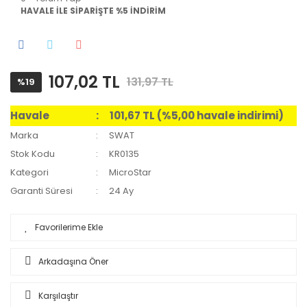
HAVALE İLE SİPARİŞTE %5 İNDİRİM
107,02 TL
131,97 TL
%19
Havale
101,67 TL (%5,00 havale indirimi)
Marka
SWAT
Stok Kodu
KR0135
Kategori
MicroStar
Garanti Süresi
24 Ay
Arkadaşına Öner
Karşılaştır