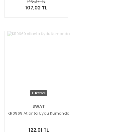
146,37 TL
107,02 TL
Tükendi
SWAT
KR0969 Atlanta Uydu Kumanda
122,01 TL