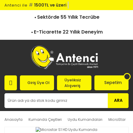
#
1500TL ve üzeri kar
Antenci ile
Sektörde 55 Yıllık Tecrübe
E-Ticarette 22 Yıllık Deneyim
Üyeliksiz
Sepetim
Giriş Üye Ol
Alışveriş
ARA
Anasayfa
Kumanda Çeşitleri
Uydu Kumandaları
MicroStar