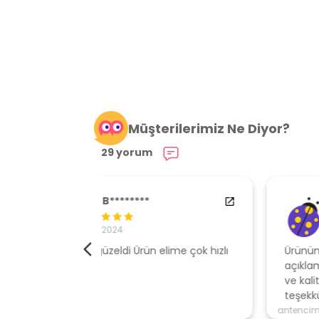
Müşterilerimiz Ne Diyor?
29 yorum
84538554
29.01.2024
elime çok hızlı
Ürününe sahip çıkan, müşteri odaklı
açıklamalar ile gönderen, ambalajı özen
ve kaliteli , hızlı gönderi için mağazaya
teşekkür ederim
antencim