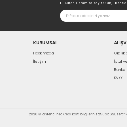
E-Bülten Listemize Kayıt Olun, Fırsatla
KURUMSAL
ALIŞV
Hakkımızda
Gizlili
İletişim
İptal v
Banka 
KVKK
2020 © antenci.net Kredi kartı bilgileriniz 256bit SSL sertif