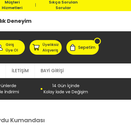
Müşteri
Sıkça Sorulan
Hizmetleri
Sorular
llık Deneyim
Giriş
Üyeliksiz
Sepetim
Üye Ol
Alışveriş
İLETİŞİM
BAYİ GİRİŞİ
Ürünlerde
14 Gün İçinde
e İndirimi
Kolay İade ve Değişim
Uydu Kumandası