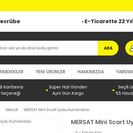
 Tecrübe
E-Ticarette 22 Yı
ARA
RİMDEKİLER
YENİ ÜRÜNLER
HAKKIMIZDA
YARDIM
 Kartlarına
Süper Hızlı Gönderi
Seçili 
t Seçeneği
Aynı Gün Kargo
%5 Haval
Mersat
MERSAT Mini Scart Uydu Kumandası
MERSAT Mini Scart 
0 - Yorum Yap