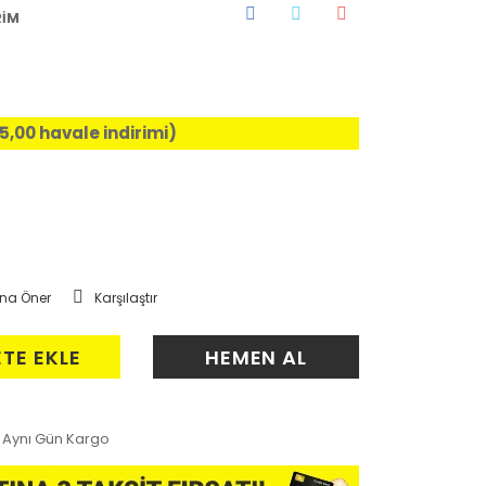
RİM
%5,00 havale indirimi)
na Öner
Karşılaştır
ETE EKLE
HEMEN AL
Aynı Gün Kargo