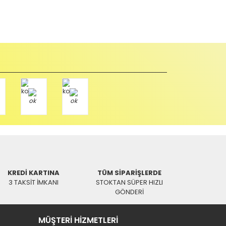
abul edilmez) tekrar satılabilirlik özelliğini kaybetmiş,
u durumda anlaşmalı kargolar ile gönderim yapmanız
Paket üzerine yazarak aşağıdaki adresimize alıcı
KREDİ KARTINA
TÜM SİPARİŞLERDE
3 TAKSİT İMKANI
STOKTAN SÜPER HIZLI
GÖNDERİ
MÜŞTERİ HİZMETLERİ