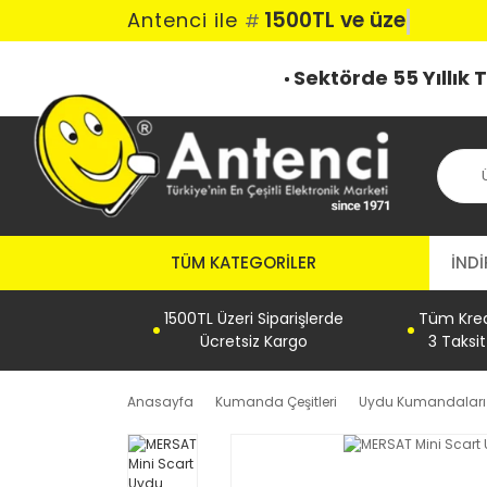
1500TL ve üzeri
Antenci ile
#
Sektörde 55 Yıllık
TÜM KATEGORILER
İNDİ
1500TL Üzeri Siparişlerde
Tüm Kredi
Ücretsiz Kargo
3 Taksi
Anasayfa
Kumanda Çeşitleri
Uydu Kumandaları