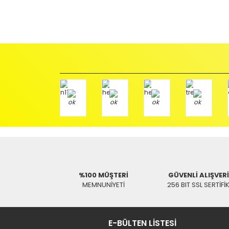
İadeler mutlak surette orijinal kutu veya ambalajı ile bir
Orijinal kutusu/ambalajı bozulmuş (örnek: orijinal kutu ü
başka bir müşteri tarafından satın alınamayacak dur
İade etmek veya Değiştirmek istediğiniz ürün/ürünler 
gerekir.
Ürün Değişimi için;
Ürünü Faturası ile birlikte, Anlaşmalı ARAS Kargo fir
ödemeli olarak göndermenizi rica ederiz.
Antenci Elektronik San.Tic.Ltd.Şti.
Adres : Akıncılar Mh. Pancar Arkası Sk. No:10/B2 KARESİ 
Aras Kargo Anlaşma No : 152 294 193 1342
%100 MÜŞTERİ
GÜVENLİ ALIŞVER
MEMNUNİYETİ
256 BIT SSL SERTİFİ
E-BÜLTEN LİSTESİ