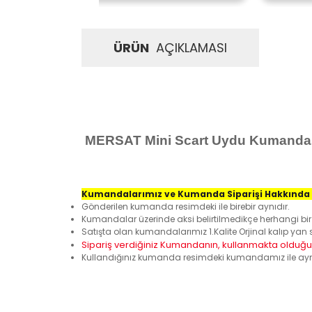
ÜRÜN
AÇIKLAMASI
MERSAT Mini Scart Uydu Kumanda
Kumandalarımız ve Kumanda Siparişi Hakkında 
Gönderilen kumanda resimdeki ile birebir aynıdır.
Kumandalar üzerinde aksi belirtilmedikçe herhangi
Satışta olan kumandalarımız 1.Kalite Orjinal kalıp y
Sipariş verdiğiniz Kumandanın, kullanmakta olduğun
Kullandığınız kumanda resimdeki kumandamız ile aynı is