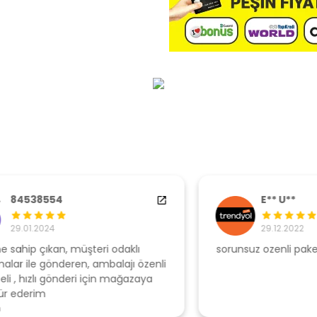
E** U**
29.12.2022
sorunsuz ozenli paketleme
Ş
li
s
u
T