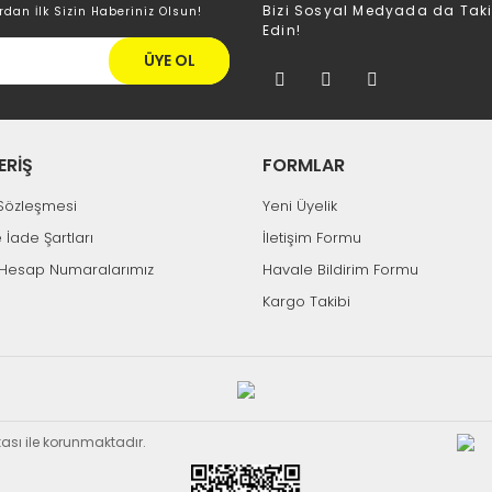
Bizi Sosyal Medyada da Tak
rdan İlk Sizin Haberiniz Olsun!
Edin!
ÜYE OL
ERİŞ
FORMLAR
k Sözleşmesi
Yeni Üyelik
e İade Şartları
İletişim Formu
Hesap Numaralarımız
Havale Bildirim Formu
Kargo Takibi
ikası ile korunmaktadır.