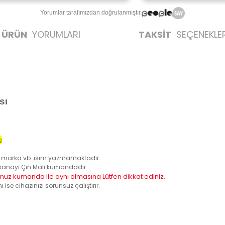
Yorumlar tarafımızdan doğrulanmıştır.
ÜRÜN
YORUMLARI
TAKSİT
SEÇENEKLER
sı
;
 bir marka vb. isim yazmamaktadır.
an sanayi Çin Malı kumandadır.
uz kumanda ile aynı olmasına Lütfen dikkat ediniz.
e cihazınızı sorunsuz çalıştırır.