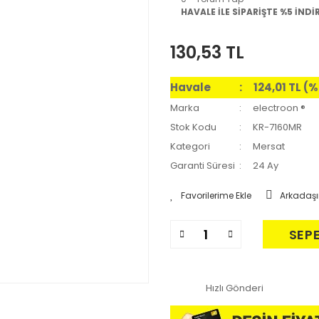
HAVALE İLE SİPARİŞTE %5 İNDİ
130,53 TL
Havale
124,01 TL (
Marka
electroon ®
Stok Kodu
KR-7160MR
Kategori
Mersat
Garanti Süresi
24 Ay
Arkadaşı
SEP
Hızlı Gönderi