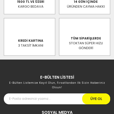
1500 TL VE ÜZERİ
14 GÜN İÇİNDE
KARGO BEDAVA
ÜRÜNDEN CAYMA HAKKI
TÜM SİPARİŞLERDE
KREDİ KARTINA
STOKTAN SÜPER HIZLI
3 TAKSİT İMKANI
GÖNDERİ
E-BÜLTEN LİSTESİ
E-Bülten Listemize Kayıt Olun, Fırsatlardan İlk Sizin Haberiniz
Olsun!
ÜYE OL
SOSYAL MEDYA