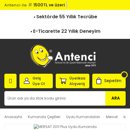
#
1500TL ve üzeri kar
Antenci ile
Sektörde 55 Yıllık Tecrübe
E-Ticarette 22 Yıllık Deneyim
Giriş
Üyeliksiz
Sepetim
Üye Ol
Alışveriş
ARA
Anasayfa
Kumanda Çeşitleri
Uydu Kumandaları
Mersat
MER