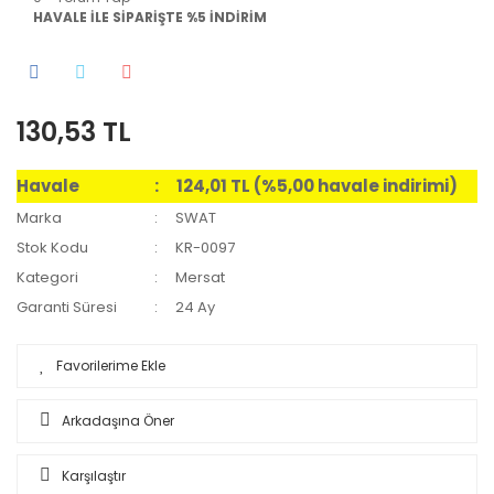
HAVALE İLE SİPARİŞTE %5 İNDİRİM
130,53 TL
Havale
124,01 TL (%5,00 havale indirimi)
Marka
SWAT
Stok Kodu
KR-0097
Kategori
Mersat
Garanti Süresi
24 Ay
Arkadaşına Öner
Karşılaştır