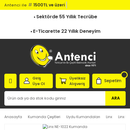
#
1500TL ve üzeri ka
Antenci ile
Sektörde 55 Yıllık Tecrübe
E-Ticarette 22 Yıllık Deneyim
Giriş
Üyeliksiz
Sepetim
Üye Ol
Alışveriş
ARA
Anasayfa
Kumanda Çeşitleri
Uydu Kumandaları
Linx
Linx 