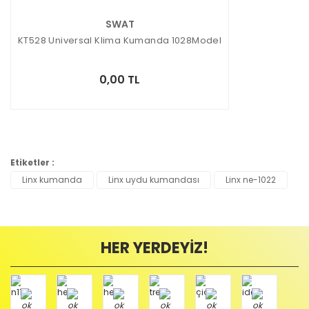
SWAT
KT528 Universal Klima Kumanda 1028Model
0,00 TL
Etiketler :
Linx kumanda
Linx uydu kumandası
Linx ne-1022
HER YERDEYİZ!