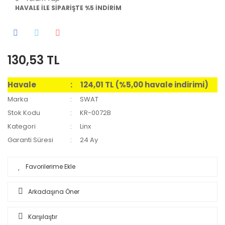
HAVALE İLE SİPARİŞTE %5 İNDİRİM
130,53 TL
Havale
124,01 TL (%5,00 havale indirimi)
Marka
SWAT
Stok Kodu
KR-0072B
Kategori
Linx
Garanti Süresi
24 Ay
Arkadaşına Öner
Karşılaştır