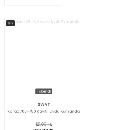
%12
Tükendi
SWAT
Korax 700-750 Kayıtlı Uydu Kumanda
121,89 TL