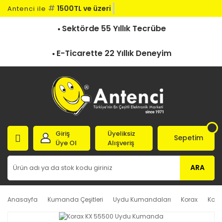
#
1500TL ve üzeri kar
Antenci ile
Sektörde 55 Yıllık Tecrübe
E-Ticarette 22 Yıllık Deneyim
Giriş
Üyeliksiz
Sepetim
Üye Ol
Alışveriş
ARA
Anasayfa
Kumanda Çeşitleri
Uydu Kumandaları
Korax
Kora