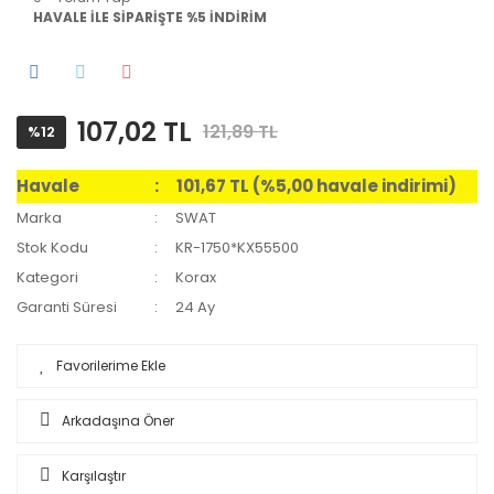
HAVALE İLE SİPARİŞTE %5 İNDİRİM
107,02 TL
121,89 TL
%12
Havale
101,67 TL (%5,00 havale indirimi)
Marka
SWAT
Stok Kodu
KR-1750*KX55500
Kategori
Korax
Garanti Süresi
24 Ay
Arkadaşına Öner
Karşılaştır