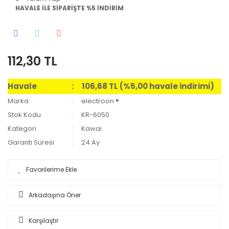
HAVALE İLE SİPARİŞTE %5 İNDİRİM
112,30 TL
Havale
106,68 TL (%5,00 havale indirimi)
Marka
electroon ®
Stok Kodu
KR-6050
Kategori
Kawai
Garanti Süresi
24 Ay
Arkadaşına Öner
Karşılaştır