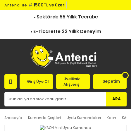
#
1500TL ve üzeri
Antenci ile
Sektörde 55 Yıllık Tecrübe
E-Ticarette 22 Yıllık Deneyim
Üyeliksiz
Sepetim
Giriş Üye Ol
Alışveriş
ARA
Anasayfa
Kumanda Çeşitleri
Uydu Kumandaları
Kaon
KAON