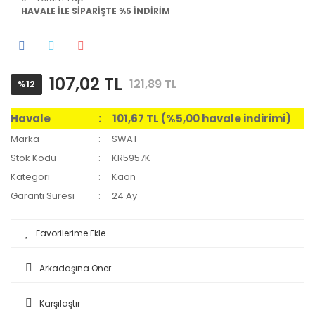
HAVALE İLE SİPARİŞTE %5 İNDİRİM
107,02 TL
121,89 TL
%12
Havale
101,67 TL (%5,00 havale indirimi)
Marka
SWAT
Stok Kodu
KR5957K
Kategori
Kaon
Garanti Süresi
24 Ay
Arkadaşına Öner
Karşılaştır