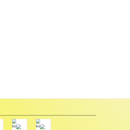
abul edilmez) tekrar satılabilirlik özelliğini kaybetmiş,
u durumda anlaşmalı kargolar ile gönderim yapmanız
Paket üzerine yazarak aşağıdaki adresimize alıcı