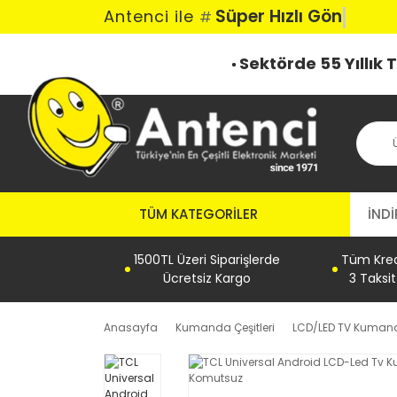
Süper Hızlı Gönder
Antenci ile
#
Sektörde 55 Yıllık
TÜM KATEGORILER
İNDİ
1500TL Üzeri Siparişlerde
Tüm Kredi
Ücretsiz Kargo
3 Taksi
Anasayfa
Kumanda Çeşitleri
LCD/LED TV Kumand