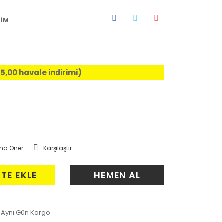
RİM
%5,00 havale indirimi)
na Öner
Karşılaştır
ETE EKLE
HEMEN AL
Aynı Gün Kargo