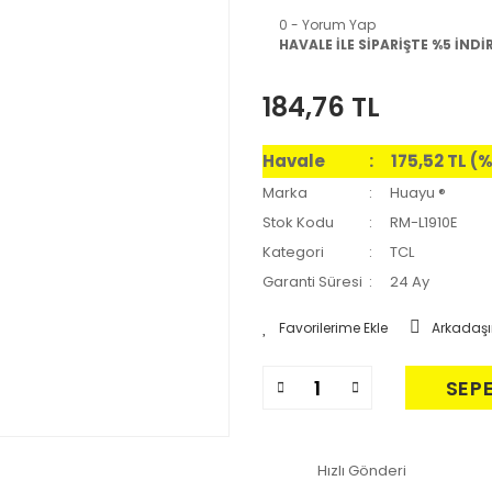
0 - Yorum Yap
HAVALE İLE SİPARİŞTE %5 İNDİ
184,76 TL
Havale
175,52 TL (
Marka
Huayu ®
Stok Kodu
RM-L1910E
Kategori
TCL
Garanti Süresi
24 Ay
Arkadaşı
SEP
Hızlı Gönderi