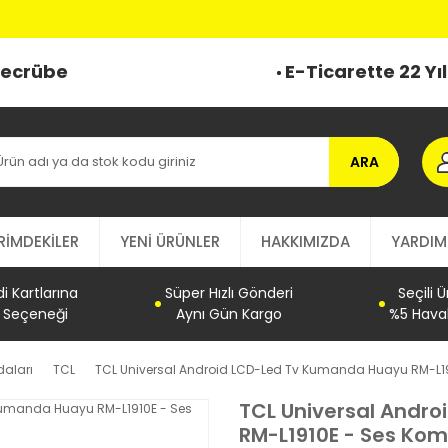
 Tecrübe
E-Ticarette 22 Yı
ARA
RİMDEKİLER
YENİ ÜRÜNLER
HAKKIMIZDA
YARDIM
 Kartlarına
Süper Hızlı Gönderi
Seçili 
t Seçeneği
Aynı Gün Kargo
%5 Haval
aları
TCL
TCL Universal Android LCD-Led Tv Kumanda Huayu RM-L1
TCL Universal Andr
RM-L1910E - Ses Ko