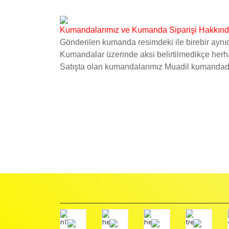
Kumandalarımız ve Kumanda Siparişi Hakkınd
Gönderilen kumanda resimdeki ile birebir aynıd
Kumandalar üzerinde aksi belirtilmedikçe he
Satışta olan kumandalarımız Muadil kumandad
İadeler mutlak surette orijinal kutu veya ambalajı ile bir
Orijinal kutusu/ambalajı bozulmuş (örnek: orijinal kutu ü
başka bir müşteri tarafından satın alınamayacak dur
İade etmek veya Değiştirmek istediğiniz ürün/ürünler 
gerekir.
Ürün Değişimi için;
Ürünü Faturası ile birlikte, Anlaşmalı ARAS Kargo fir
ödemeli olarak göndermenizi rica ederiz.
Antenci Elektronik San.Tic.Ltd.Şti.