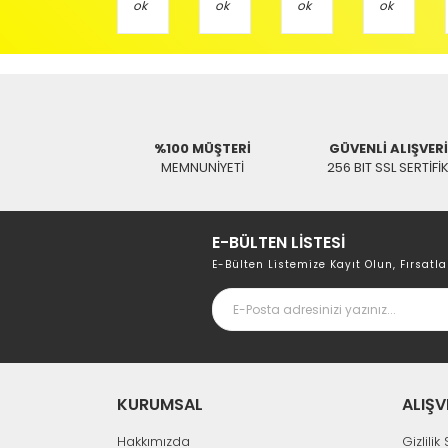
Adres : Akıncılar Mh. Pancar Arkası Sk. No:10/B2 KARESİ 
Aras Kargo Anlaşma No : 152 294 193 1342
%100 MÜŞTERİ
GÜVENLİ ALIŞVER
MEMNUNİYETİ
256 BIT SSL SERTİFİ
E-BÜLTEN LİSTESİ
E-Bülten Listemize Kayıt Olun, Fırsatla
KURUMSAL
ALIŞV
Hakkımızda
Gizlili