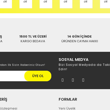
/ BALIKESİR
İŞ
1500 TL VE ÜZERİ
14 GÜN İÇİNDE
KA
KARGO BEDAVA
ÜRÜNDEN CAYMA HAKKI
SOSYAL MEDYA
Bizi Sosyal Medyada da Tak
rdan İlk Sizin Haberiniz Olsun!
Edin!
ÜYE OL
ERİŞ
FORMLAR
k Sözleşmesi
Yeni Üyelik