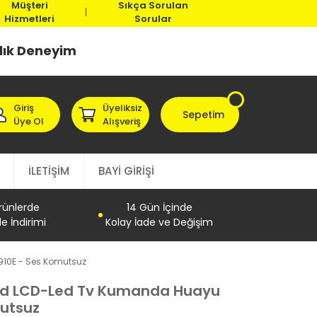
Müşteri
Sıkça Sorulan
Hizmetleri
Sorular
llık Deneyim
Giriş
Üyeliksiz
Sepetim
Üye Ol
Alışveriş
İLETİŞİM
BAYİ GİRİŞİ
Ürünlerde
14 Gün İçinde
e İndirimi
Kolay İade ve Değişim
910E - Ses Komutsuz
oid LCD-Led Tv Kumanda Huayu
mutsuz