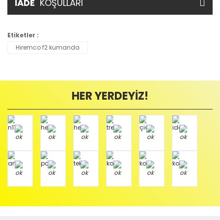
İADE
KOŞULLARI
Etiketler :
Hiremco f2 kumanda
HER YERDEYİZ!