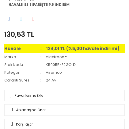
HAVALE İLE SİPARİŞTE %5 İNDİRİM
130,53 TL
Havale
124,01 TL (%5,00 havale indirimi)
Marka
electroon ®
Stok Kodu
KR0055-F2GOLD
Kategori
Hiremco
Garanti Süresi
24 Ay
Arkadaşına Öner
Karşılaştır