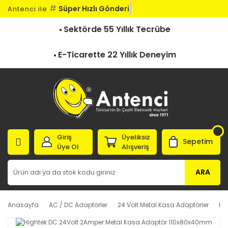
#
Süper Hızlı Gönderi
Antenci ile
Sektörde 55 Yıllık Tecrübe
E-Ticarette 22 Yıllık Deneyim
Giriş
Üyeliksiz
Sepetim
Üye Ol
Alışveriş
ARA
Anasayfa
AC / DC Adaptörler
24 Volt Metal Kasa Adaptörler
Hi