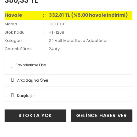
350,33 TL
Havale
332,81 TL (%5,00 havale indirimi)
Marka
HIGHTEK
Stok Kodu
HT-1208
Kategori
24 Volt Metal Kasa Adaptörler
Garanti Süresi
24 Ay
Arkadaşına Öner
Karşılaştır
STOKTA YOK
GELİNCE HABER VER