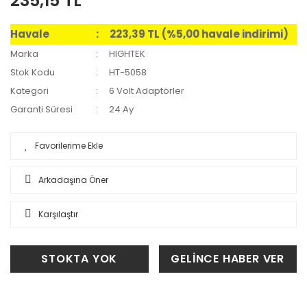
235,15 TL
Havale
223,39 TL (%5,00 havale indirimi)
Marka
HIGHTEK
Stok Kodu
HT-5058
Kategori
6 Volt Adaptörler
Garanti Süresi
24 Ay
Arkadaşına Öner
Karşılaştır
STOKTA YOK
GELİNCE HABER VER