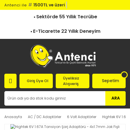
#
1500TL ve üzeri ka
Antenci ile
Sektörde 55 Yıllık Tecrübe
E-Ticarette 22 Yıllık Deneyim
Üyeliksiz
Sepetim
Giriş Üye Ol
Alışveriş
ARA
Anasayfa
AC / DC Adaptörler
6 Volt Adaptörler
Hightek 6V 1.67