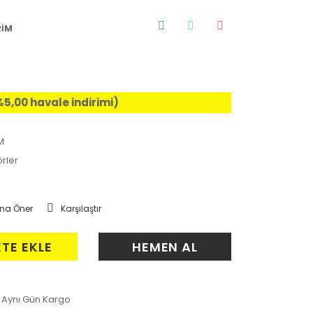
RİM
%5,00 havale indirimi)
M
rler
na Öner
Karşılaştır
ETE EKLE
HEMEN AL
Aynı Gün Kargo