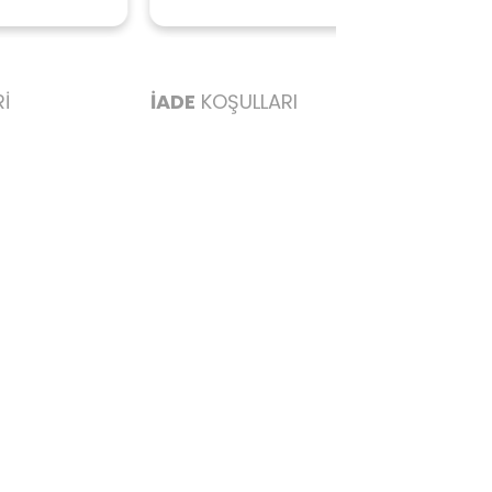
ederim başarılı
İ
İADE
KOŞULLARI