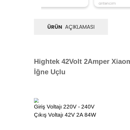
antencim
ÜRÜN
AÇIKLAMASI
Hightek 42Volt 2Amper Xiaom
İğne Uçlu
Giriş Voltajı
 220
V - 240V
Çıkış Voltajı
 42
V 2A 84W