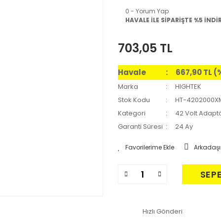
0 - Yorum Yap
HAVALE İLE SİPARİŞTE %5 İNDİ
703,05 TL
Havale
667,90 TL (
Marka
HIGHTEK
Stok Kodu
HT-4202000X
Kategori
42 Volt Adaptö
Garanti Süresi
24 Ay
Arkadaşı
SEP
Hızlı Gönderi