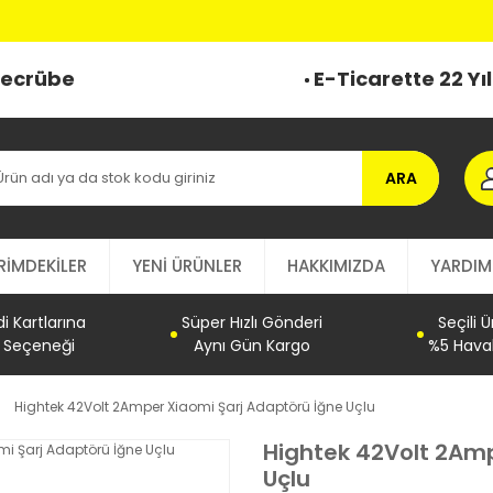
 Tecrübe
E-Ticarette 22 Yı
ARA
RİMDEKİLER
YENİ ÜRÜNLER
HAKKIMIZDA
YARDIM
 Kartlarına
Süper Hızlı Gönderi
Seçili 
t Seçeneği
Aynı Gün Kargo
%5 Haval
Hightek 42Volt 2Amper Xiaomi Şarj Adaptörü İğne Uçlu
Hightek 42Volt 2Amp
Uçlu