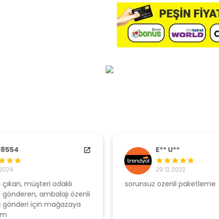
E** U**
29.12.2022
sorunsuz ozenli paketleme
Ş
li
s
u
T