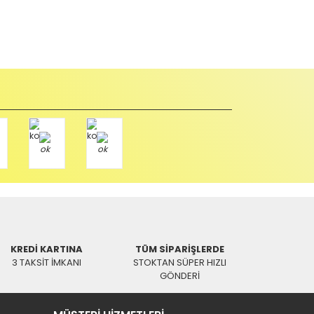
abul edilmez) tekrar satılabilirlik özelliğini kaybetmiş,
u durumda anlaşmalı kargolar ile gönderim yapmanız
Paket üzerine yazarak aşağıdaki adresimize alıcı
KREDİ KARTINA
TÜM SİPARİŞLERDE
3 TAKSİT İMKANI
STOKTAN SÜPER HIZLI
GÖNDERİ