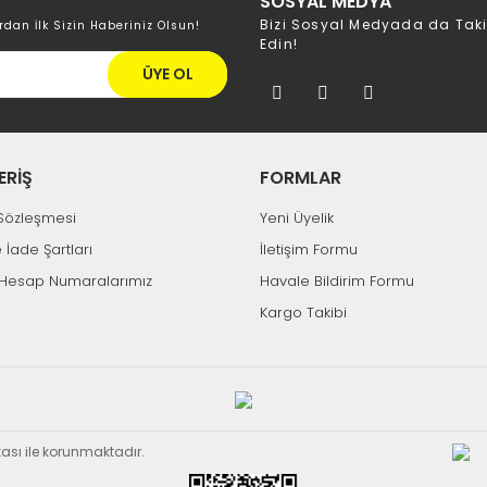
SOSYAL MEDYA
Bizi Sosyal Medyada da Tak
rdan İlk Sizin Haberiniz Olsun!
Edin!
ÜYE OL
ERİŞ
FORMLAR
k Sözleşmesi
Yeni Üyelik
e İade Şartları
İletişim Formu
Hesap Numaralarımız
Havale Bildirim Formu
Kargo Takibi
ikası ile korunmaktadır.