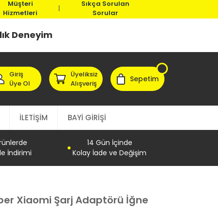
Müşteri
Sıkça Sorulan
Hizmetleri
Sorular
llık Deneyim
Giriş
Üyeliksiz
Sepetim
Üye Ol
Alışveriş
İLETİŞİM
BAYİ GİRİŞİ
Ürünlerde
14 Gün İçinde
e İndirimi
Kolay İade ve Değişim
er Xiaomi Şarj Adaptörü İğne