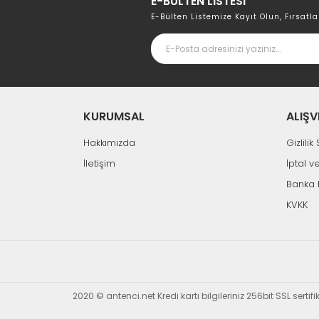
E-BÜLTEN LİSTESİ
E-Bülten Listemize Kayıt Olun, Fırsatla
KURUMSAL
ALIŞV
Hakkımızda
Gizlili
İletişim
İptal v
Banka 
KVKK
2020 © antenci.net Kredi kartı bilgileriniz 256bit SSL sertif