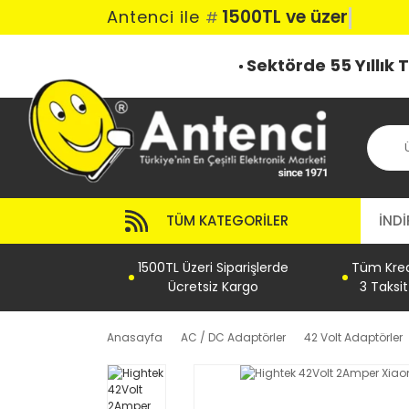
1500TL ve üzeri k
Antenci ile
#
Sektörde 55 Yıllık
TÜM KATEGORILER
İNDİ
1500TL Üzeri Siparişlerde
Tüm Kredi
Ücretsiz Kargo
3 Taksi
Anasayfa
AC / DC Adaptörler
42 Volt Adaptörler