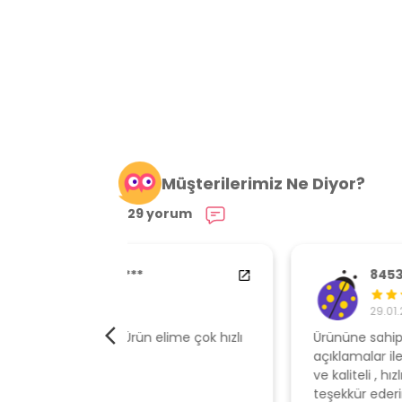
Müşterilerimiz Ne Diyor?
29 yorum
84538554
29.01.2024
elime çok hızlı
Ürününe sahip çıkan, müşteri odaklı
açıklamalar ile gönderen, ambalajı özen
ve kaliteli , hızlı gönderi için mağazaya
teşekkür ederim