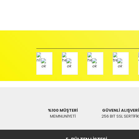
İadeler mutlak surette orijinal kutu veya ambalajı ile bir
Orijinal kutusu/ambalajı bozulmuş (örnek: orijinal kutu ü
başka bir müşteri tarafından satın alınamayacak dur
İade etmek veya Değiştirmek istediğiniz ürün/ürünler 
gerekir.
Ürün Değişimi için;
Ürünü Faturası ile birlikte, Anlaşmalı ARAS Kargo fir
ödemeli olarak göndermenizi rica ederiz.
Antenci Elektronik San.Tic.Ltd.Şti.
Adres : Akıncılar Mh. Pancar Arkası Sk. No:10/B2 KARESİ 
Aras Kargo Anlaşma No : 152 294 193 1342
%100 MÜŞTERİ
GÜVENLİ ALIŞVER
MEMNUNİYETİ
256 BIT SSL SERTİFİ