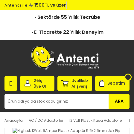
#
1500TL ve üzeri
Antenci ile
Sektörde 55 Yıllık Tecrübe
E-Ticarette 22 Yıllık Deneyim
Giriş
Üyeliksiz
Sepetim
Üye Ol
Alışveriş
ARA
Anasayfa
AC / DC Adaptörler
12 Volt Plastik Kasa Adaptörler
Hi