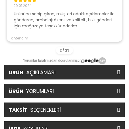
29.01.2024
Ürününe sahip çıkan, müşteri odaklı açıklamalar ile
gönderen, ambalajı özenli ve kaliteli , hızlı gönderi
için mağazaya teşekkür ederim
antencim
Yorumlar tarafımızdan doğrulanmıştır.
ÜRÜN
AÇIKLAMASI
ÜRÜN
YORUMLARI
TAKSİT
SEÇENEKLERİ
İADE
KOŞULLARI