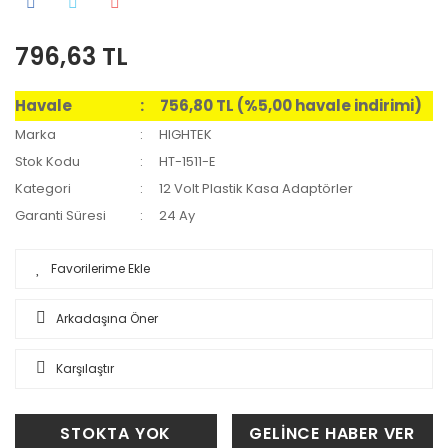
796,63 TL
Havale
756,80 TL (%5,00 havale indirimi)
Marka
HIGHTEK
Stok Kodu
HT-1511-E
Kategori
12 Volt Plastik Kasa Adaptörler
Garanti Süresi
24 Ay
Arkadaşına Öner
Karşılaştır
STOKTA YOK
GELİNCE HABER VER