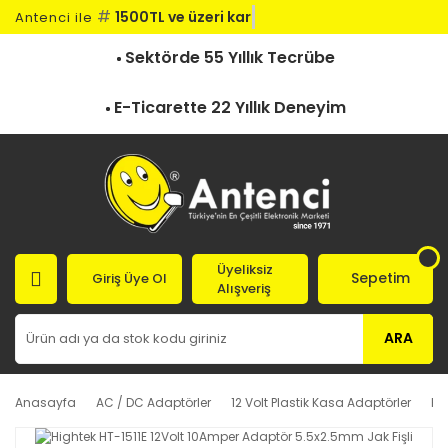
#
1500TL ve üzeri kargo
Antenci ile
Sektörde 55 Yıllık Tecrübe
E-Ticarette 22 Yıllık Deneyim
Üyeliksiz
Sepetim
Giriş Üye Ol
Alışveriş
ARA
Anasayfa
AC / DC Adaptörler
12 Volt Plastik Kasa Adaptörler
Hi