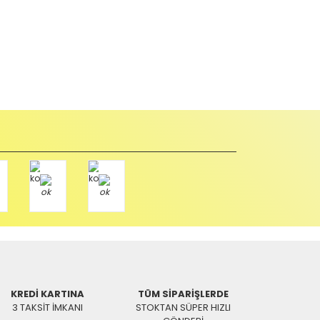
abul edilmez) tekrar satılabilirlik özelliğini kaybetmiş,
u durumda anlaşmalı kargolar ile gönderim yapmanız
Paket üzerine yazarak aşağıdaki adresimize alıcı
KREDİ KARTINA
TÜM SİPARİŞLERDE
3 TAKSİT İMKANI
STOKTAN SÜPER HIZLI