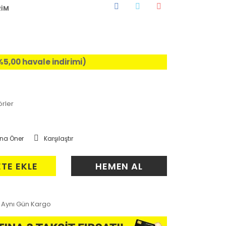
RİM
%5,00 havale indirimi)
rler
na Öner
Karşılaştır
ETE EKLE
HEMEN AL
Aynı Gün Kargo