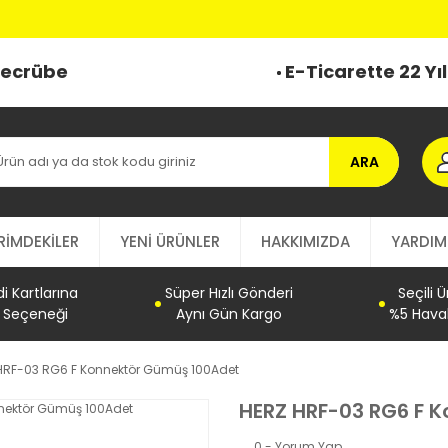
 Tecrübe
E-Ticarette 22 Yı
ARA
RİMDEKİLER
YENİ ÜRÜNLER
HAKKIMIZDA
YARDIM
 Kartlarına
Süper Hızlı Gönderi
Seçili 
t Seçeneği
Aynı Gün Kargo
%5 Haval
HRF-03 RG6 F Konnektör Gümüş 100Adet
HERZ HRF-03 RG6 F 
0 - Yorum Yap