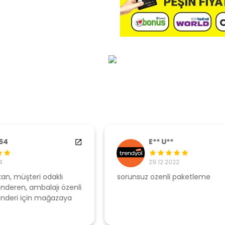
E** U**
29.12.2022
sorunsuz ozenli paketleme
Ş
li
s
u
T