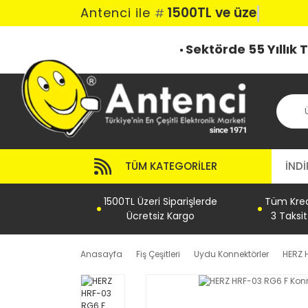
1500TL ve üzeri ka
Antenci ile
#
Sektörde 55 Yıllık
TÜM KATEGORILER
İNDİ
1500TL Üzeri Siparişlerde
Tüm Kredi
Ücretsiz Kargo
3 Taksi
Anasayfa
Fiş Çeşitleri
Uydu Konnektörler
HERZ 