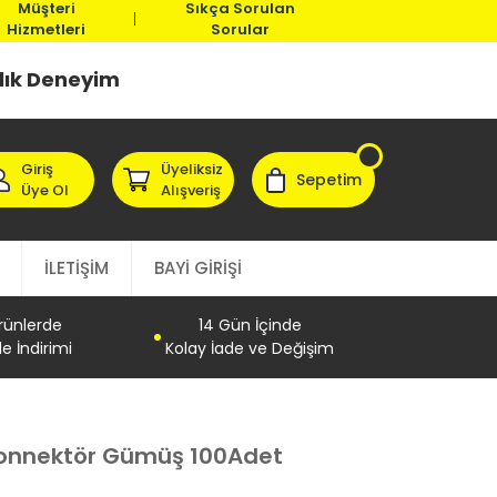
Müşteri
Sıkça Sorulan
Hizmetleri
Sorular
llık Deneyim
Giriş
Üyeliksiz
Sepetim
Üye Ol
Alışveriş
İLETİŞİM
BAYİ GİRİŞİ
Ürünlerde
14 Gün İçinde
e İndirimi
Kolay İade ve Değişim
Konnektör Gümüş 100Adet