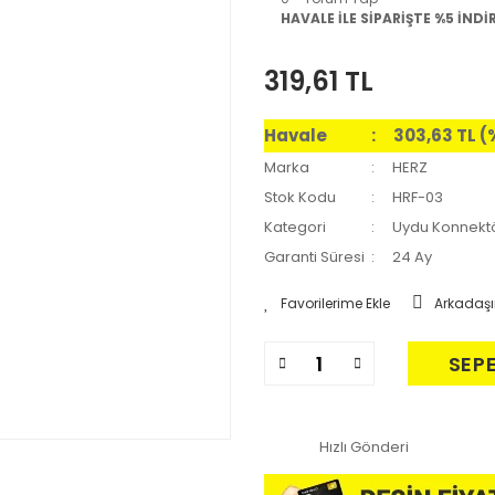
HAVALE İLE SİPARİŞTE %5 İNDİ
319,61 TL
Havale
303,63 TL (
Marka
HERZ
Stok Kodu
HRF-03
Kategori
Uydu Konnektö
Garanti Süresi
24 Ay
Arkadaşı
SEP
Hızlı Gönderi