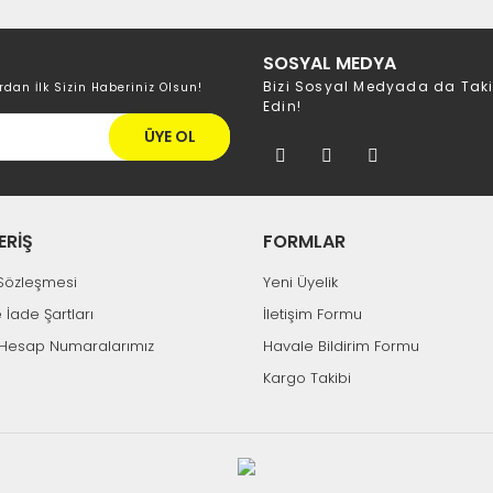
SOSYAL MEDYA
Bizi Sosyal Medyada da Tak
rdan İlk Sizin Haberiniz Olsun!
Edin!
ÜYE OL
ERİŞ
FORMLAR
k Sözleşmesi
Yeni Üyelik
e İade Şartları
İletişim Formu
Hesap Numaralarımız
Havale Bildirim Formu
Kargo Takibi