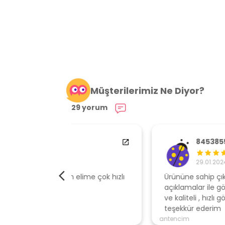
Müşterilerimiz Ne Diyor?
29 yorum
84538554
29.01.2024
elime çok hızlı
Ürününe sahip çıkan, müşteri odaklı
açıklamalar ile gönderen, ambalajı özen
ve kaliteli , hızlı gönderi için mağazaya
teşekkür ederim
antencim