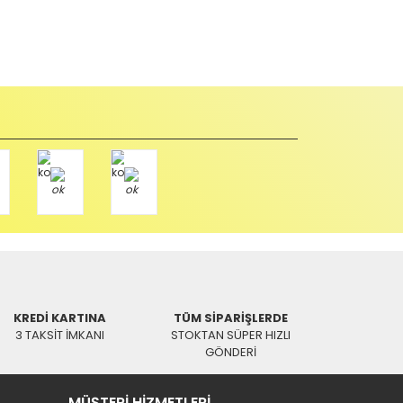
abul edilmez) tekrar satılabilirlik özelliğini kaybetmiş,
u durumda anlaşmalı kargolar ile gönderim yapmanız
Paket üzerine yazarak aşağıdaki adresimize alıcı
KREDİ KARTINA
TÜM SİPARİŞLERDE
3 TAKSİT İMKANI
STOKTAN SÜPER HIZLI
GÖNDERİ
MÜŞTERİ HİZMETLERİ