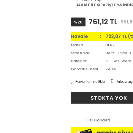
HAVALE İLE SİPARİŞTE %5 İNDİ
761,12 TL
951,6
%20
Havale
723,07 TL (
Marka
HERZ
Stok Kodu
Herz-075x100
Kategori
5+1 Ses Sitemi
Garanti Süresi
24 Ay
Arkadaşı
STOKTA YOK
Hızlı Gönderi