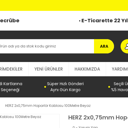
 Tecrübe
E-Ticarette 22 Yı
ARA
RİMDEKİLER
YENİ ÜRÜNLER
HAKKIMIZDA
YARDIM
 Kartlarına
Süper Hızlı Gönderi
Seçili 
t Seçeneği
Aynı Gün Kargo
%5 Haval
HERZ 2x0,75mm Hoparlör Kablosu 100Metre Beyaz
HERZ 2x0,75mm Hopa
0 - Yorum Yap