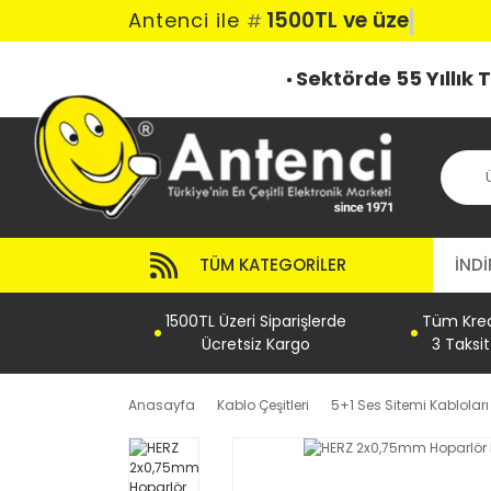
1500TL ve üzeri
Antenci ile
#
Sektörde 55 Yıllık
TÜM KATEGORILER
İNDİ
1500TL Üzeri Siparişlerde
Tüm Kredi
Ücretsiz Kargo
3 Taksi
Anasayfa
Kablo Çeşitleri
5+1 Ses Sitemi Kabloları