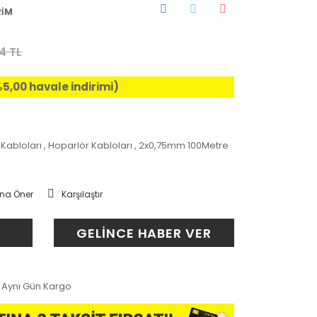
RİM
4 TL
%5,00 havale indirimi)
 Kabloları
,
Hoparlör Kabloları
,
2x0,75mm 100Metre
na Öner
Karşılaştır
GELİNCE HABER VER
Aynı Gün Kargo