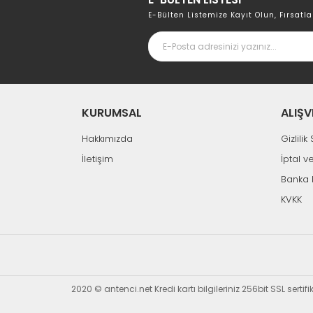
E-Bülten Listemize Kayıt Olun, Fırsatla
KURUMSAL
ALIŞV
Hakkımızda
Gizlili
İletişim
İptal v
Banka 
KVKK
2020 © antenci.net Kredi kartı bilgileriniz 256bit SSL sertif