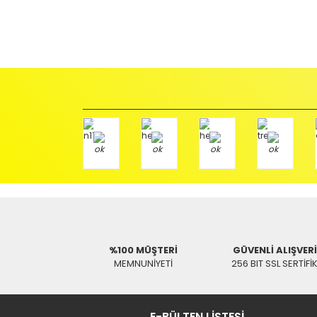
İadeler mutlak surette orijinal kutu veya ambalajı ile bir
Orijinal kutusu/ambalajı bozulmuş (örnek: orijinal kutu ü
başka bir müşteri tarafından satın alınamayacak dur
İade etmek veya Değiştirmek istediğiniz ürün/ürünler 
gerekir.
Ürün Değişimi için;
Ürünü Faturası ile birlikte, Anlaşmalı ARAS Kargo fir
ödemeli olarak göndermenizi rica ederiz.
Antenci Elektronik San.Tic.Ltd.Şti.
Adres : Akıncılar Mh. Pancar Arkası Sk. No:10/B2 KARESİ 
Aras Kargo Anlaşma No : 152 294 193 1342
%100 MÜŞTERİ
GÜVENLİ ALIŞVER
MEMNUNİYETİ
256 BIT SSL SERTİFİ
E-BÜLTEN LİSTESİ