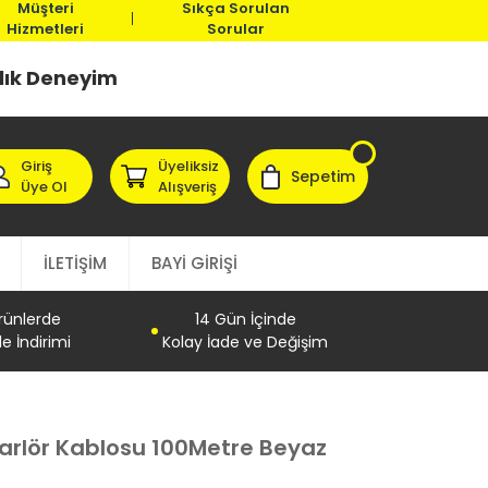
Müşteri
Sıkça Sorulan
Hizmetleri
Sorular
llık Deneyim
Giriş
Üyeliksiz
Sepetim
Üye Ol
Alışveriş
İLETİŞİM
BAYİ GİRİŞİ
Ürünlerde
14 Gün İçinde
e İndirimi
Kolay İade ve Değişim
rlör Kablosu 100Metre Beyaz