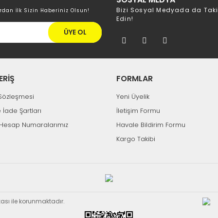
Bizi Sosyal Medyada da Tak
rdan İlk Sizin Haberiniz Olsun!
Edin!
ÜYE OL
ERİŞ
FORMLAR
k Sözleşmesi
Yeni Üyelik
e İade Şartları
İletişim Formu
Hesap Numaralarımız
Havale Bildirim Formu
Kargo Takibi
ikası ile korunmaktadır.