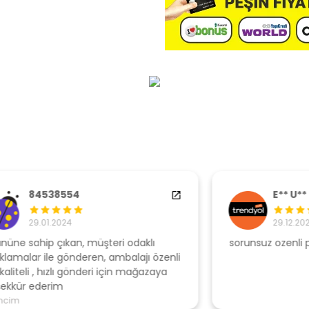
E** U**
29.12.2022
sorunsuz ozenli paketleme
Ş
li
s
u
T