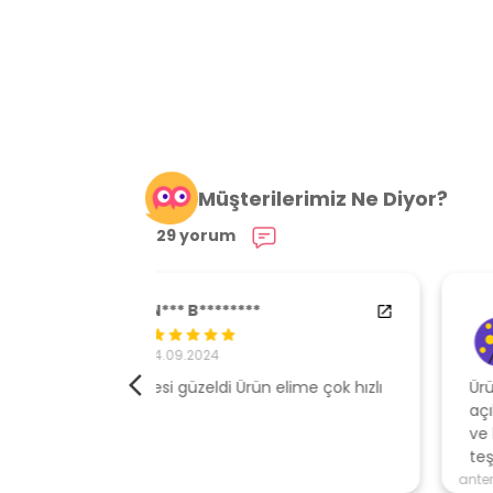
Müşterilerimiz Ne Diyor?
29 yorum
84538554
29.01.2024
elime çok hızlı
Ürününe sahip çıkan, müşteri odaklı
açıklamalar ile gönderen, ambalajı özen
ve kaliteli , hızlı gönderi için mağazaya
teşekkür ederim
antencim