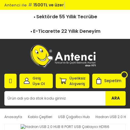
#
1500TL ve üzeri
Antenci ile
Sektörde 55 Yıllık Tecrübe
E-Ticarette 22 Yıllık Deneyim
Giriş
Üyeliksiz
Sepetim
Üye Ol
Alışveriş
ARA
Anasayfa
Kablo Çeşitleri
USB Çoğaltıcı Hub
Hadron USB 2.0 HUB