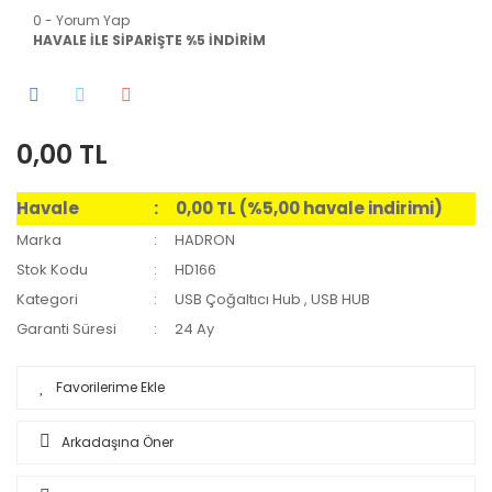
0 - Yorum Yap
HAVALE İLE SİPARİŞTE %5 İNDİRİM
0,00 TL
Havale
0,00 TL (%5,00 havale indirimi)
Marka
HADRON
Stok Kodu
HD166
Kategori
USB Çoğaltıcı Hub
,
USB HUB
Garanti Süresi
24 Ay
Arkadaşına Öner