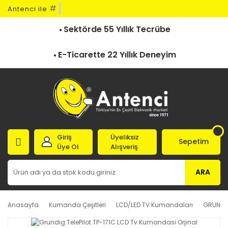
#
Antenci ile
Sektörde 55 Yıllık Tecrübe
E-Ticarette 22 Yıllık Deneyim
Giriş
Üyeliksiz
Sepetim
Üye Ol
Alışveriş
ARA
Anasayfa
Kumanda Çeşitleri
LCD/LED TV Kumandaları
GRUNDI