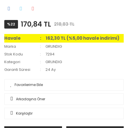
170,84 TL
218,83 TL
%22
Havale
162,30 TL (%5,00 havale indirimi)
Marka
GRUNDIG
Stok Kodu
7294
Kategori
GRUNDIG
Garanti Süresi
24 Ay
Arkadaşına Öner
Karşılaştır