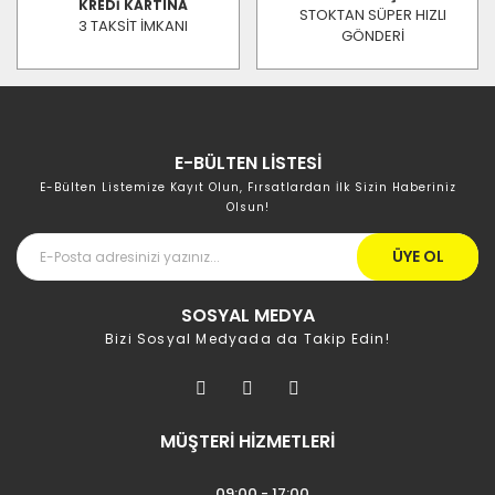
KREDİ KARTINA
STOKTAN SÜPER HIZLI
3 TAKSİT İMKANI
GÖNDERİ
E-BÜLTEN LİSTESİ
E-Bülten Listemize Kayıt Olun, Fırsatlardan İlk Sizin Haberiniz
Olsun!
ÜYE OL
SOSYAL MEDYA
Bizi Sosyal Medyada da Takip Edin!
MÜŞTERİ HİZMETLERİ
09:00 - 17:00