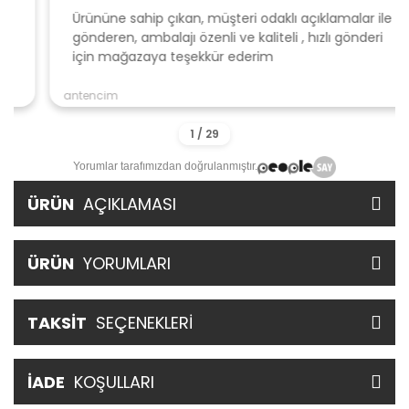
Ürününe sahip çıkan, müşteri odaklı açıklamalar ile
gönderen, ambalajı özenli ve kaliteli , hızlı gönderi
için mağazaya teşekkür ederim
antencim
Yorumlar tarafımızdan doğrulanmıştır.
ÜRÜN
AÇIKLAMASI
ÜRÜN
YORUMLARI
TAKSİT
SEÇENEKLERİ
İADE
KOŞULLARI