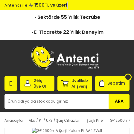
#
1500TL ve üzeri
Antenci ile
Sektörde 55 Yıllık Tecrübe
E-Ticarette 22 Yıllık Deneyim
Giriş
Üyeliksiz
Sepetim
Üye Ol
Alışveriş
ARA
Anasayfa
Akü / Pil / UPS / Şarj Cihazları
Şarjlı Piller
GP 2500mA Şar