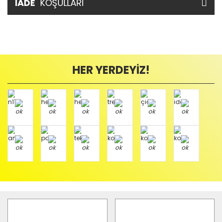
İADE
KOŞULLARI
HER YERDEYİZ!