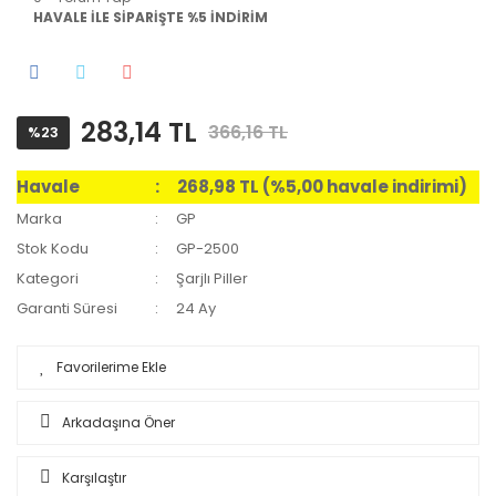
HAVALE İLE SİPARİŞTE %5 İNDİRİM
283,14 TL
366,16 TL
%23
Havale
268,98 TL (%5,00 havale indirimi)
Marka
GP
Stok Kodu
GP-2500
Kategori
Şarjlı Piller
Garanti Süresi
24 Ay
Arkadaşına Öner
Karşılaştır