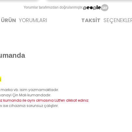
Yorumlar tarafımızdan doğrulanmıştır.
ÜRÜN
YORUMLARI
TAKSİT
SEÇENEKLER
umanda
;
 bir marka vb. isim yazmamaktadır.
an sanayi Çin Malı kumandadır.
 kumanda ile aynı olmasına Lütfen dikkat ediniz.
e cihazınızı sorunsuz çalıştırır.