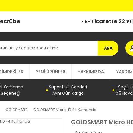
o
 Tecrübe
E-Ticarette 22 Yı
ARA
RİMDEKİLER
YENİ ÜRÜNLER
HAKKIMIZDA
YARDIM
 Kartlarına
Süper Hızlı Gönderi
Seçili 
t Seçeneği
Aynı Gün Kargo
%5 Haval
GOLDSMART
GOLDSMART Micro HD 44 Kumanda
GOLDSMART Micro H
5 - Yorum Yap