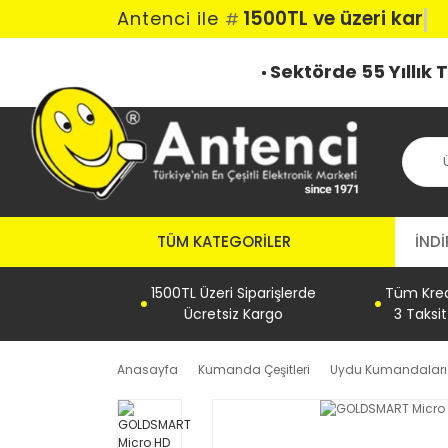
1500TL ve üzeri karg
Antenci ile
#
Sektörde 55 Yıllık
TÜM KATEGORILER
İNDİ
1500TL Üzeri Siparişlerde
Tüm Kredi
Ücretsiz Kargo
3 Taksi
Anasayfa
Kumanda Çeşitleri
Uydu Kumandaları