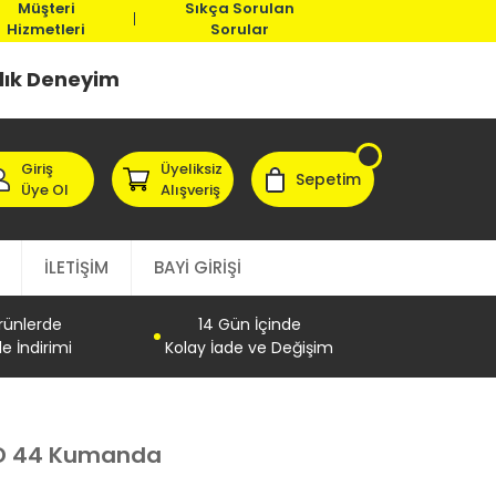
Müşteri
Sıkça Sorulan
Hizmetleri
Sorular
llık Deneyim
Giriş
Üyeliksiz
Sepetim
Üye Ol
Alışveriş
İLETİŞİM
BAYİ GİRİŞİ
Ürünlerde
14 Gün İçinde
e İndirimi
Kolay İade ve Değişim
D 44 Kumanda