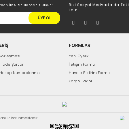
Bizi Sosyal Medyada da Tak
rdan İlk Sizin Haberiniz Olsun!
Edin!
ÜYE OL
ERİŞ
FORMLAR
k Sözleşmesi
Yeni Üyelik
e İade Şartları
İletişim Formu
Hesap Numaralarımız
Havale Bildirim Formu
Kargo Takibi
ikası ile korunmaktadır.