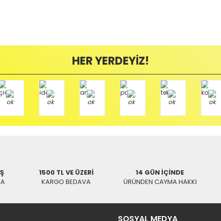
likte yapılmalıdır.
zerine kargo etiketi yapıştırılmış ve kargo koli bandı ile bantlanmış ürünler k
umda olan ürünlerin iadesi kabul edilmemektedir.
ayıplı (Arızalı) ise kargo ücreti firmamız tarafından karşılanmaktadır. B
HER YERDEYİZ!
mamızı kullanarak ve göndereceğiniz Kargo firmasının anlaşma numarasını 
r, ikinci kez, hiç bir yerde bulamadığım bu kumandayı sizden aldım,televizyo
/ BALIKESİR
İŞ
1500 TL VE ÜZERİ
14 GÜN İÇİNDE
KA
KARGO BEDAVA
ÜRÜNDEN CAYMA HAKKI
SOSYAL MEDYA