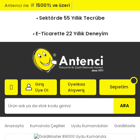
#
1500TL ve üzeri ka
Antenci ile
Sektörde 55 Yıllık Tecrübe
E-Ticarette 22 Yıllık Deneyim
Giriş
Üyeliksiz
Sepetim
Üye Ol
Alışveriş
ARA
Anasayfa
Kumanda Çeşitleri
Uydu Kumandaları
GoldMaster