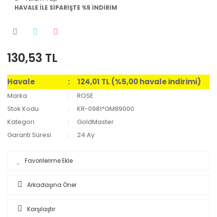
HAVALE İLE SİPARİŞTE %5 İNDİRİM
130,53 TL
Havale
124,01 TL (%5,00 havale indirimi)
Marka
ROSE
Stok Kodu
KR-0981*GM89000
Kategori
GoldMaster
Garanti Süresi
24 Ay
Arkadaşına Öner
Karşılaştır