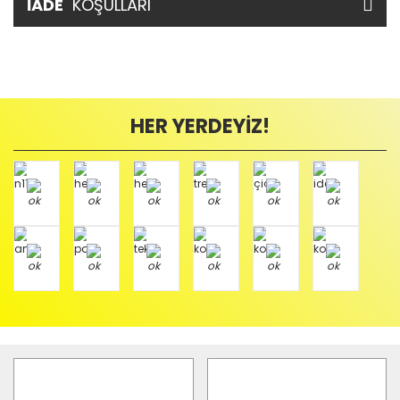
İADE
KOŞULLARI
HER YERDEYİZ!