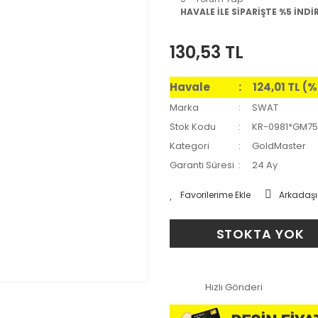
HAVALE İLE SİPARİŞTE %5 İNDİ
130,53 TL
Havale
124,01 TL (
Marka
SWAT
Stok Kodu
KR-0981*GM7
Kategori
GoldMaster
Garanti Süresi
24 Ay
Arkadaşı
STOKTA YOK
Hızlı Gönderi