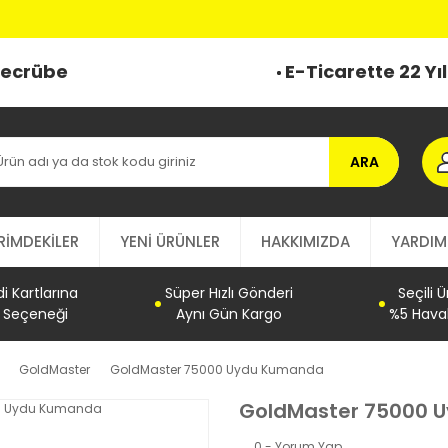
 Tecrübe
E-Ticarette 22 Yı
ARA
RİMDEKİLER
YENİ ÜRÜNLER
HAKKIMIZDA
YARDIM
 Kartlarına
Süper Hızlı Gönderi
Seçili 
t Seçeneği
Aynı Gün Kargo
%5 Haval
GoldMaster
GoldMaster 75000 Uydu Kumanda
GoldMaster 75000 
0 - Yorum Yap