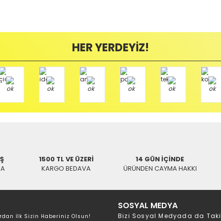
zerine kargo etiketi yapıştırılmış ve kargo koli bandı ile bantlanmış ürünler k
umda olan ürünlerin iadesi kabul edilmemektedir.
Bu ürüne ilk yorumu siz yapın!
ayıplı (Arızalı) ise kargo ücreti firmamız tarafından karşılanmaktadır. B
HER YERDEYİZ!
Yorum Yaz
mamızı kullanarak ve göndereceğiniz Kargo firmasının anlaşma numarasını 
/ BALIKESİR
İŞ
1500 TL VE ÜZERİ
14 GÜN İÇİNDE
KA
KARGO BEDAVA
ÜRÜNDEN CAYMA HAKKI
SOSYAL MEDYA
Bizi Sosyal Medyada da Tak
rdan İlk Sizin Haberiniz Olsun!