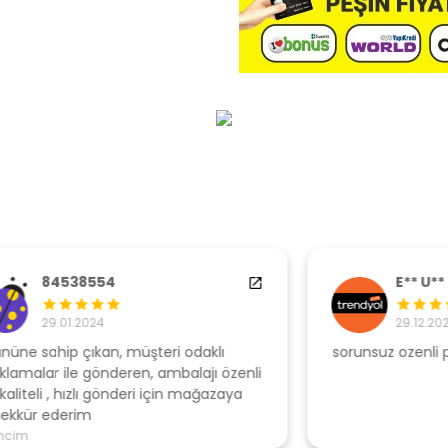
E** U**
29.12.2022
sorunsuz ozenli paketleme
Ş
li
s
u
T