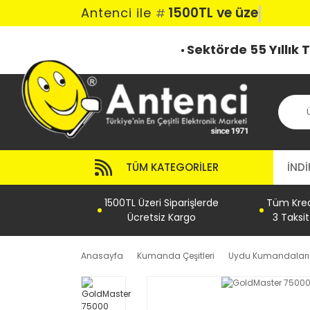
1500TL ve üzeri k
Antenci ile
#
Sektörde 55 Yıllık
TÜM KATEGORILER
İNDİ
1500TL Üzeri Siparişlerde
Tüm Kredi
Ücretsiz Kargo
3 Taksi
Anasayfa
Kumanda Çeşitleri
Uydu Kumandaları