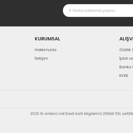
KURUMSAL
ALIŞV
Hakkımızda
Gizlili
İletişim
İptal v
Banka 
KVKK
2020 © antenci.net Kredi kartı bilgileriniz 256bit SSL sertif