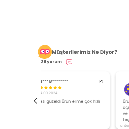
Müşterilerimiz Ne Diyor?
29 yorum
84538554
29.01.2024
elime çok hızlı
Ürününe sahip çıkan, müşteri odaklı
açıklamalar ile gönderen, ambalajı özen
ve kaliteli , hızlı gönderi için mağazaya
teşekkür ederim
antencim