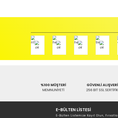
Orijinal kutusu/ambalajı bozulmuş (örnek: orijinal kutu ü
başka bir müşteri tarafından satın alınamayacak dur
İade etmek veya Değiştirmek istediğiniz ürün/ürünler 
gerekir.
Ürün Değişimi için;
Ürünü Faturası ile birlikte, Anlaşmalı ARAS Kargo fir
ödemeli olarak göndermenizi rica ederiz.
Antenci Elektronik San.Tic.Ltd.Şti.
Adres : Akıncılar Mh. Pancar Arkası Sk. No:10/B2 KARESİ 
Aras Kargo Anlaşma No : 152 294 193 1342
%100 MÜŞTERİ
GÜVENLİ ALIŞVER
MEMNUNİYETİ
256 BIT SSL SERTİFİ
E-BÜLTEN LİSTESİ
E-Bülten Listemize Kayıt Olun, Fırsatla