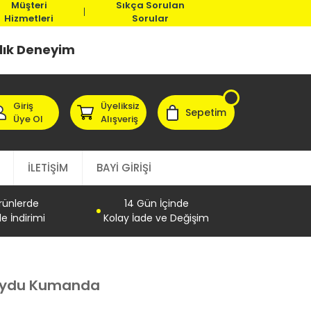
Müşteri
Sıkça Sorulan
Hizmetleri
Sorular
llık Deneyim
Giriş
Üyeliksiz
Sepetim
Üye Ol
Alışveriş
İLETİŞİM
BAYİ GİRİŞİ
Ürünlerde
14 Gün İçinde
e İndirimi
Kolay İade ve Değişim
Uydu Kumanda