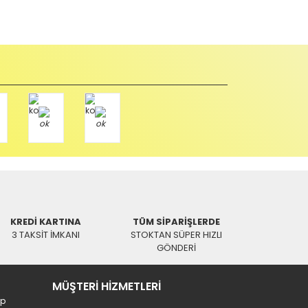
abul edilmez) tekrar satılabilirlik özelliğini kaybetmiş,
u durumda anlaşmalı kargolar ile gönderim yapmanız
Paket üzerine yazarak aşağıdaki adresimize alıcı
KREDİ KARTINA
TÜM SİPARİŞLERDE
3 TAKSİT İMKANI
STOKTAN SÜPER HIZLI
GÖNDERİ
MÜŞTERİ HİZMETLERİ
ip