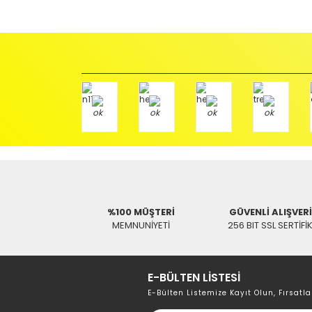
başka bir müşteri tarafından satın alınamayacak dur
İade etmek veya Değiştirmek istediğiniz ürün/ürünler 
gerekir.
Ürün Değişimi için;
Ürünü Faturası ile birlikte, Anlaşmalı ARAS Kargo fir
ödemeli olarak göndermenizi rica ederiz.
Antenci Elektronik San.Tic.Ltd.Şti.
Adres : Akıncılar Mh. Pancar Arkası Sk. No:10/B2 KARESİ 
Aras Kargo Anlaşma No : 152 294 193 1342
%100 MÜŞTERİ
GÜVENLİ ALIŞVER
MEMNUNİYETİ
256 BIT SSL SERTİFİ
E-BÜLTEN LİSTESİ
E-Bülten Listemize Kayıt Olun, Fırsatla