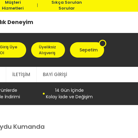
Müşteri
Sıkça Sorulan
Hizmetleri
Sorular
llık Deneyim
Giriş Üye
Üyeliksiz
Sepetim
Ol
Alışveriş
İLETİŞİM
BAYİ GİRİŞİ
Ürünlerde
14 Gün İçinde
e İndirimi
Kolay İade ve Değişim
Uydu Kumanda