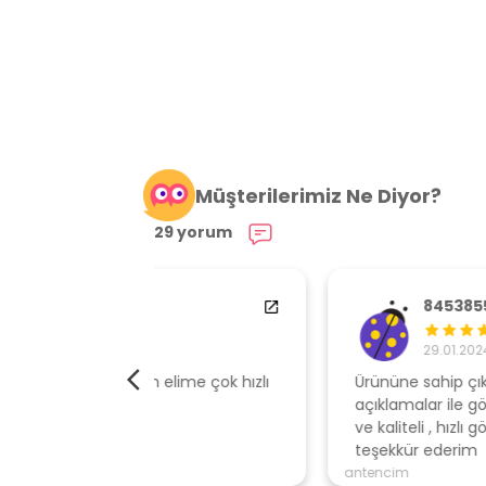
Müşterilerimiz Ne Diyor?
29 yorum
84538554
29.01.2024
elime çok hızlı
Ürününe sahip çıkan, müşteri odaklı
açıklamalar ile gönderen, ambalajı özen
ve kaliteli , hızlı gönderi için mağazaya
teşekkür ederim
antencim