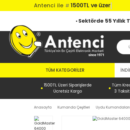
1500TL ve üzeri k
Antenci ile
#
Sektörde 55 Yıllık
TÜM KATEGORILER
İNDİ
1500TL Üzeri Siparişlerde
Tüm Kredi
Ücretsiz Kargo
3 Taksi
Anasayfa
Kumanda Çeşitleri
Uydu Kumandaları