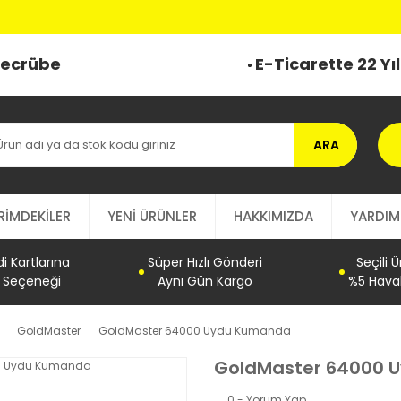
 Tecrübe
E-Ticarette 22 Yı
ARA
RİMDEKİLER
YENİ ÜRÜNLER
HAKKIMIZDA
YARDIM
 Kartlarına
Süper Hızlı Gönderi
Seçili 
t Seçeneği
Aynı Gün Kargo
%5 Haval
GoldMaster
GoldMaster 64000 Uydu Kumanda
GoldMaster 64000 
0 - Yorum Yap