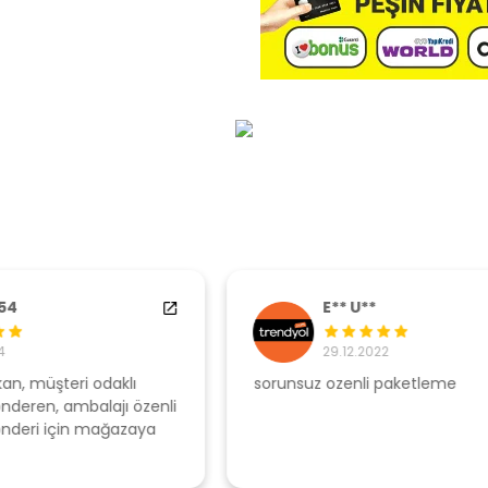
E** U**
29.12.2022
sorunsuz ozenli paketleme
Ş
li
s
u
T