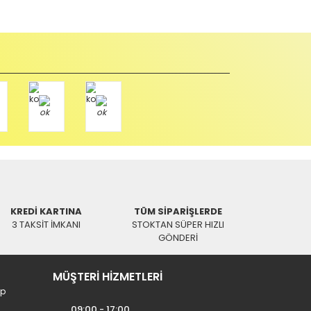
u durumda anlaşmalı kargolar ile gönderim yapmanız
Paket üzerine yazarak aşağıdaki adresimize alıcı
KREDİ KARTINA
TÜM SİPARİŞLERDE
3 TAKSİT İMKANI
STOKTAN SÜPER HIZLI
GÖNDERİ
MÜŞTERİ HİZMETLERİ
ip
09:00 - 17:00