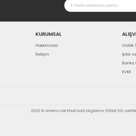
KURUMSAL
ALIŞV
Hakkımızda
Gizlili
İletişim
İptal v
Banka 
KVKK
2020 © antenci.net Kredi kartı bilgileriniz 256bit SSL sertif