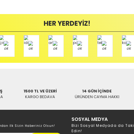
umda olan ürünlerin iadesi kabul edilmemektedir.
Bu ürüne ilk yorumu siz yapın!
ayıplı (Arızalı) ise kargo ücreti firmamız tarafından karşılanmaktadır. B
HER YERDEYİZ!
Yorum Yaz
mamızı kullanarak ve göndereceğiniz Kargo firmasının anlaşma numarasını 
/ BALIKESİR
İŞ
1500 TL VE ÜZERİ
14 GÜN İÇİNDE
KA
KARGO BEDAVA
ÜRÜNDEN CAYMA HAKKI
SOSYAL MEDYA
Bizi Sosyal Medyada da Tak
rdan İlk Sizin Haberiniz Olsun!
Edin!