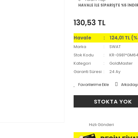
HAVALE İLE SİPARİŞTE %5 İNDİ
130,53 TL
Havale
124,01 TL (
Marka
SWAT
Stok Kodu
KR-0981*GM6
Kategori
GoldMaster
Garanti Süresi
24 Ay
Arkadaşı
STOKTA YOK
Hızlı Gönderi