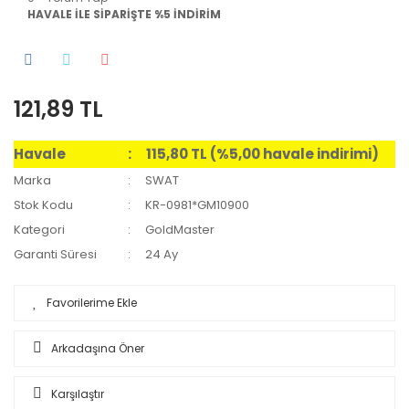
HAVALE İLE SİPARİŞTE %5 İNDİRİM
121,89 TL
Havale
115,80 TL (%5,00 havale indirimi)
Marka
SWAT
Stok Kodu
KR-0981*GM10900
Kategori
GoldMaster
Garanti Süresi
24 Ay
Arkadaşına Öner
Karşılaştır