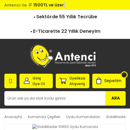
#
1500TL ve üzeri
Antenci ile
Sektörde 55 Yıllık Tecrübe
E-Ticarette 22 Yıllık Deneyim
Giriş
Üyeliksiz
Sepetim
Üye Ol
Alışveriş
ARA
Anasayfa
Kumanda Çeşitleri
Uydu Kumandaları
GoldMaster