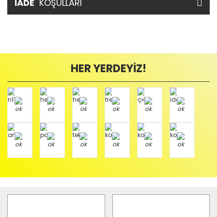
İADE
KOŞULLARI
HER YERDEYİZ!