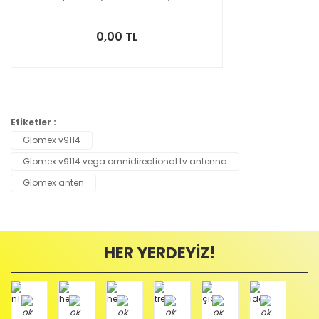
0,00 TL
Etiketler :
Glomex v9114
Glomex v9114 vega omnidirectional tv antenna
Glomex anten
HER YERDEYİZ!