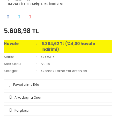
HAVALE İLE SİPARİŞTE %5 İNDİRİM
5.608,98 TL
Havale
5.384,62 TL (%4,00 havale
indirimi)
Marka
GLOMEX
Stok Kodu
V9114
Kategori
Glomex Tekne Yat Antenleri
Arkadaşına Öner
Karşılaştır