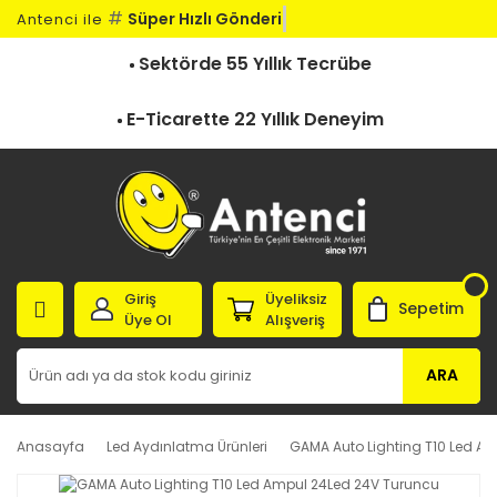
#
Süper Hızlı Gönderi
Antenci ile
Sektörde 55 Yıllık Tecrübe
E-Ticarette 22 Yıllık Deneyim
Giriş
Üyeliksiz
Sepetim
Üye Ol
Alışveriş
ARA
Anasayfa
Led Aydınlatma Ürünleri
GAMA Auto Lighting T10 Led A