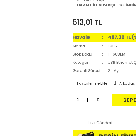
HAVALE İLE SİPARİŞTE %5 İNDİ
513,01 TL
Havale
487,36 TL (
Marka
FULLY
Stok Kodu
H-608EM
Kategori
USB Ethernet Ç
Garanti Süresi
24 Ay
Arkadaşı
SEP
Hızlı Gönderi