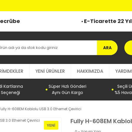
 Tecrübe
E-Ticarette 22 Yı
ARA
RİMDEKİLER
YENİ ÜRÜNLER
HAKKIMIZDA
YARDIM
 Kartlarına
Süper Hızlı Gönderi
Seçili 
t Seçeneği
Aynı Gün Kargo
%5 Haval
Fully H-608EM Kablolu USB 3.0 Ethernet Çevirici
Fully H-608EM Kablol
YENI
0 - Yorum Yap