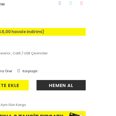
RİM
%5,00 havale indirimi)
evirici
,
Cat6 / USB Çeviriciler
na Öner
Karşılaştır
ETE EKLE
HEMEN AL
Aynı Gün Kargo