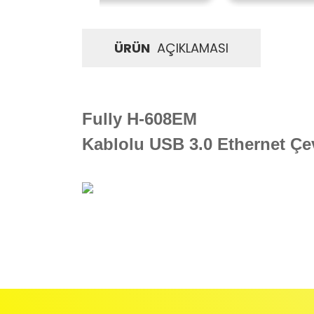
ÜRÜN
AÇIKLAMASI
Fully H-608EM
Kablolu USB 3.0 Ethernet Çev
İadeler mutlak surette orijinal kutu veya ambalajı ile bir
Orijinal kutusu/ambalajı bozulmuş (örnek: orijinal kutu ü
başka bir müşteri tarafından satın alınamayacak dur
İade etmek veya Değiştirmek istediğiniz ürün/ürünler 
gerekir.
Ürün Değişimi için;