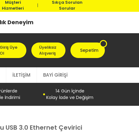
Müşteri
Sıkça Sorulan
Hizmetleri
Sorular
llık Deneyim
Giriş Üye
Üyeliksiz
Sepetim
Ol
Alışveriş
İLETİŞİM
BAYİ GİRİŞİ
Ürünlerde
14 Gün İçinde
e İndirimi
Kolay İade ve Değişim
u USB 3.0 Ethernet Çevirici