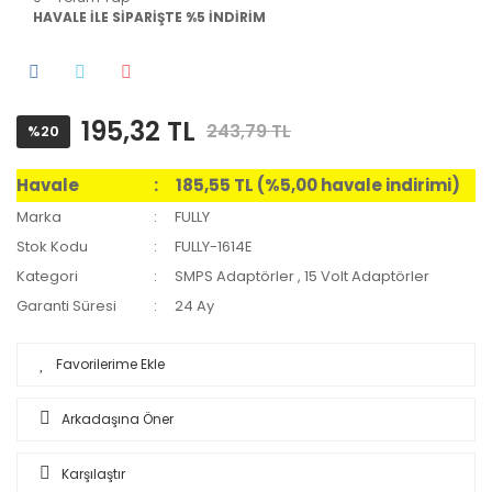
HAVALE İLE SİPARİŞTE %5 İNDİRİM
195,32 TL
243,79 TL
%20
Havale
185,55 TL (%5,00 havale indirimi)
Marka
FULLY
Stok Kodu
FULLY-1614E
Kategori
SMPS Adaptörler
,
15 Volt Adaptörler
Garanti Süresi
24 Ay
Arkadaşına Öner
Karşılaştır