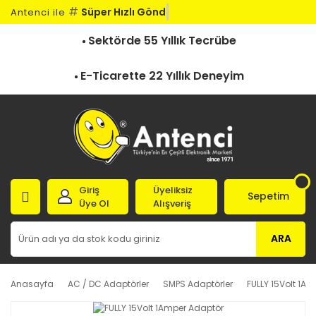
#
Süper Hızlı Gönde
Antenci ile
Sektörde 55 Yıllık Tecrübe
E-Ticarette 22 Yıllık Deneyim
Giriş
Üyeliksiz
Sepetim
Üye Ol
Alışveriş
ARA
Anasayfa
AC / DC Adaptörler
SMPS Adaptörler
FULLY 15Volt 1A