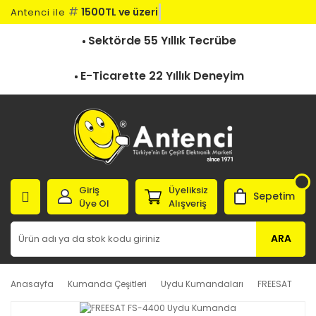
#
1500TL ve üzeri
Antenci ile
Sektörde 55 Yıllık Tecrübe
E-Ticarette 22 Yıllık Deneyim
Giriş
Üyeliksiz
Sepetim
Üye Ol
Alışveriş
ARA
Anasayfa
Kumanda Çeşitleri
Uydu Kumandaları
FREESAT
F