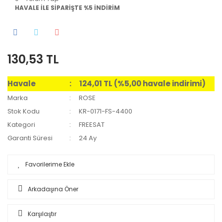
HAVALE İLE SİPARİŞTE %5 İNDİRİM
130,53 TL
Havale
124,01 TL (%5,00 havale indirimi)
Marka
ROSE
Stok Kodu
KR-0171-FS-4400
Kategori
FREESAT
Garanti Süresi
24 Ay
Arkadaşına Öner
Karşılaştır