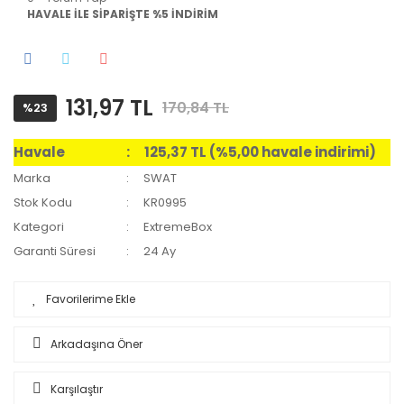
HAVALE İLE SİPARİŞTE %5 İNDİRİM
131,97 TL
170,84 TL
%23
Havale
125,37 TL (%5,00 havale indirimi)
Marka
SWAT
Stok Kodu
KR0995
Kategori
ExtremeBox
Garanti Süresi
24 Ay
Arkadaşına Öner
Karşılaştır