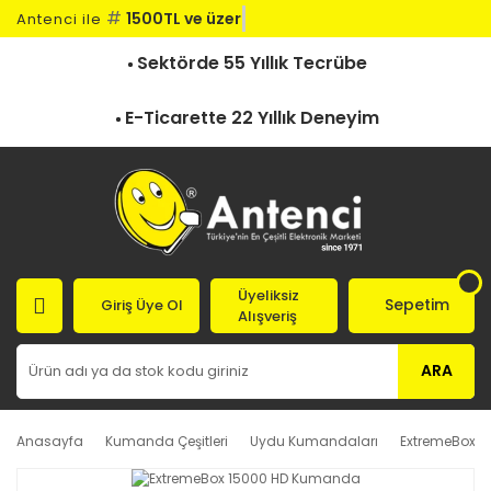
#
1500TL ve üzeri
Antenci ile
Sektörde 55 Yıllık Tecrübe
E-Ticarette 22 Yıllık Deneyim
Üyeliksiz
Sepetim
Giriş Üye Ol
Alışveriş
ARA
Anasayfa
Kumanda Çeşitleri
Uydu Kumandaları
ExtremeBox