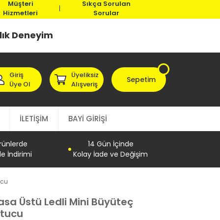
Müşteri
Sıkça Sorulan
Hizmetleri
Sorular
llık Deneyim
Giriş
Üyeliksiz
Sepetim
Üye Ol
Alışveriş
İLETİŞİM
BAYİ GİRİŞİ
Ürünlerde
14 Gün İçinde
e İndirimi
Kolay İade ve Değişim
ucu
sa Üstü Ledli Mini Büyüteç
utucu