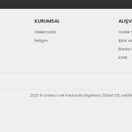
KURUMSAL
ALIŞV
Hakkımızda
Gizlili
İletişim
İptal v
Banka 
KVKK
2020 © antenci.net Kredi kartı bilgileriniz 256bit SSL sertif
Hızlı Gönderi
Aynı Gün Kargo
CLASS
CLASS ZD211 Isıtıcılı Vakumlu-Pompa 30Watt
455,91 TL