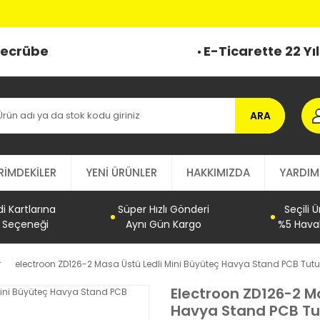
 Tecrübe
E-Ticarette 22 Yı
ARA
RİMDEKİLER
YENİ ÜRÜNLER
HAKKIMIZDA
YARDIM
 Kartlarına
Süper Hızlı Gönderi
Seçili 
t Seçeneği
Aynı Gün Kargo
%5 Haval
r
electroon ZD126-2 Masa Üstü Ledli Mini Büyüteç Havya Stand PCB Tut
Electroon ZD126-2 Ma
Havya Stand PCB T