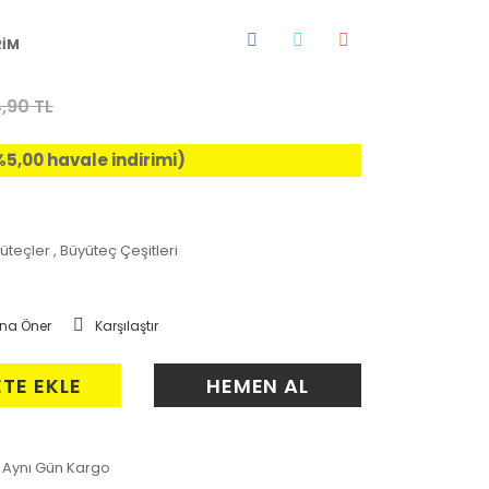
RİM
,90 TL
%5,00 havale indirimi)
üteçler
,
Büyüteç Çeşitleri
na Öner
Karşılaştır
ETE EKLE
HEMEN AL
Aynı Gün Kargo