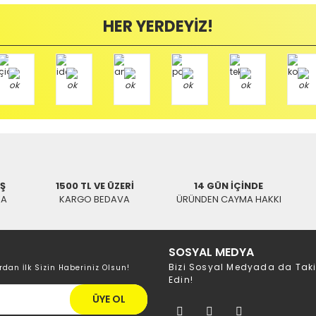
HER YERDEYİZ!
/ BALIKESİR
Hızlı Gönderi
Kargo Bedava
Hızlı Gönderi
CLASS
İŞ
1500 TL VE ÜZERİ
14 GÜN İÇİNDE
Electr
KA
KARGO BEDAVA
ÜRÜNDEN CAYMA HAKKI
LASS ZD917 Dijital Vakumlu Havya Seti
Electroon ZD-190 Me
15.308,81 TL
16.796,50 TL
126,6
SOSYAL MEDYA
Bizi Sosyal Medyada da Tak
rdan İlk Sizin Haberiniz Olsun!
Edin!
ÜYE OL