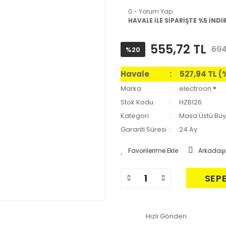
0 - Yorum Yap
HAVALE İLE SİPARİŞTE %5 İNDİ
555,72 TL
694
%20
Havale
527,94 TL (
Marka
electroon ®
Stok Kodu
HZB126
Kategori
Masa Üstü Büy
Garanti Süresi
24 Ay
Arkadaşı
SEP
Hızlı Gönderi