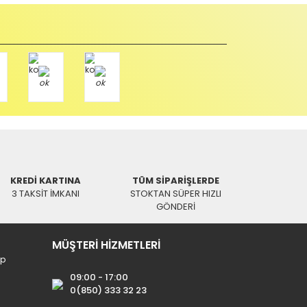
Aynı Gün Kargo
KREDİ KARTINA
TÜM SİPARİŞLERDE
oon ®
3 TAKSİT İMKANI
STOKTAN SÜPER HIZLI
tal Lehim Pompası
GÖNDERİ
9 TL
MÜŞTERİ HİZMETLERİ
ip
09:00 - 17:00
0(850) 333 32 23