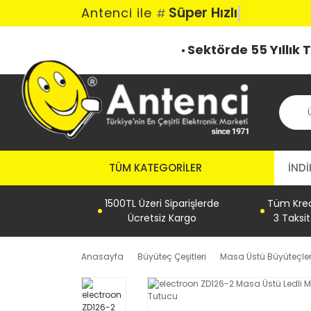
Süper Hızlı G
Antenci ile
#
Sektörde 55 Yıllık
TÜM KATEGORILER
İNDİ
1500TL Üzeri Siparişlerde
Tüm Kredi
Ücretsiz Kargo
3 Taksi
Anasayfa
Büyüteç Çeşitleri
Masa Üstü Büyüteçle