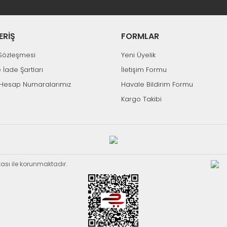
%11
ERİŞ
FORMLAR
k Sözleşmesi
Yeni Üyelik
e İade Şartları
İletişim Formu
Tükendi
Hesap Numaralarımız
Havale Bildirim Formu
Kargo Takibi
Fiyat Sorunuz
TT T-ECHNI-C
8082-8 Lambalı Büyüteç
0,00 TL
ikası ile korunmaktadır.
Tükendi
Hızlı Gönderi
TT Techn