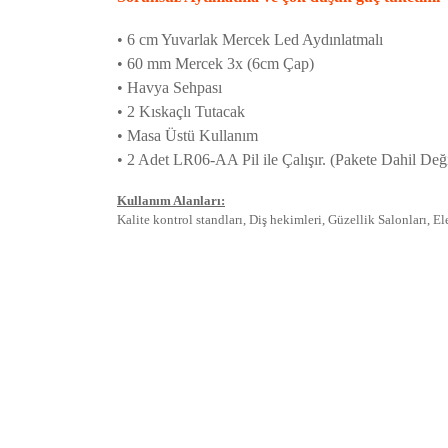
• 6 cm Yuvarlak Mercek Led Aydınlatmalı
• 60 mm Mercek 3x (6cm Çap)
• Havya Sehpası
• 2 Kıskaçlı Tutacak
• Masa Üstü Kullanım
• 2 Adet LR06-AA Pil ile Çalışır. (Pakete Dahil Deği
Kullanım Alanları:
Kalite kontrol standları, Diş hekimleri, Güzellik Salonları, Ele
İadeler mutlak surette orijinal kutu veya ambalajı ile bir
Orijinal kutusu/ambalajı bozulmuş (örnek: orijinal kutu ü
başka bir müşteri tarafından satın alınamayacak dur
İade etmek veya Değiştirmek istediğiniz ürün/ürünler 
gerekir.
Ürün Değişimi için;
Ürünü Faturası ile birlikte, Anlaşmalı ARAS Kargo fir
ödemeli olarak göndermenizi rica ederiz.