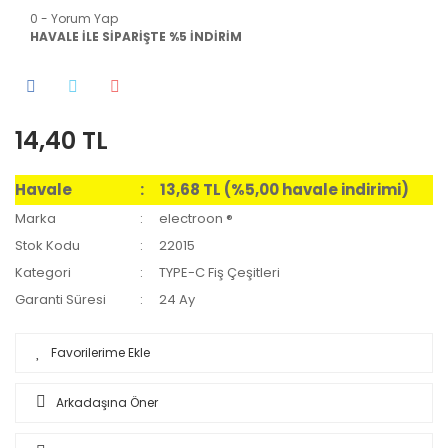
0 - Yorum Yap
HAVALE İLE SİPARİŞTE %5 İNDİRİM
14,40 TL
Havale
13,68 TL (%5,00 havale indirimi)
Marka
electroon ®
Stok Kodu
22015
Kategori
TYPE-C Fiş Çeşitleri
Garanti Süresi
24 Ay
Arkadaşına Öner