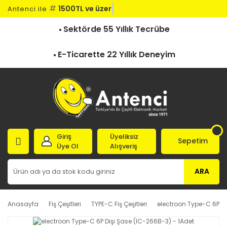
#
1500TL ve üzeri
Antenci ile
Sektörde 55 Yıllık Tecrübe
E-Ticarette 22 Yıllık Deneyim
Giriş
Üyeliksiz
Sepetim
Üye Ol
Alışveriş
ARA
Anasayfa
Fiş Çeşitleri
TYPE-C Fiş Çeşitleri
electroon Type-C 6P Di