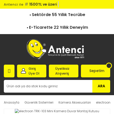
#
1500TL ve üzeri ka
Antenci ile
Sektörde 55 Yıllık Tecrübe
E-Ticarette 22 Yıllık Deneyim
Giriş
Üyeliksiz
Sepetim
Üye Ol
Alışveriş
ARA
Anasayfa
Güvenlik Sistemleri
Kamera Aksesuarları
electroon T