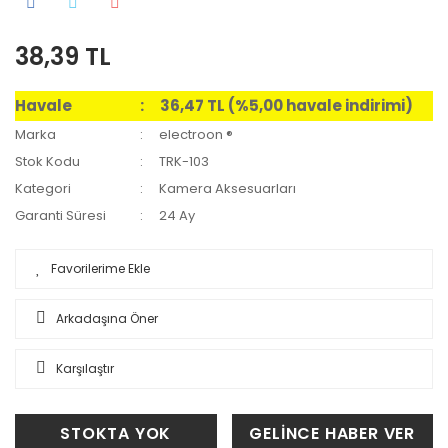
38,39 TL
Havale
36,47 TL (%5,00 havale indirimi)
Marka
electroon ®
Stok Kodu
TRK-103
Kategori
Kamera Aksesuarları
Garanti Süresi
24 Ay
Arkadaşına Öner
Karşılaştır
STOKTA YOK
GELİNCE HABER VER