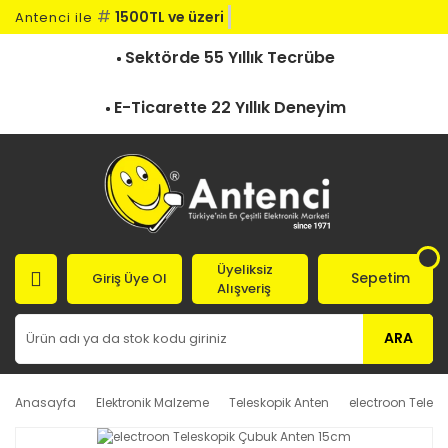
#
1500TL ve üzeri kar
Antenci ile
Sektörde 55 Yıllık Tecrübe
E-Ticarette 22 Yıllık Deneyim
Üyeliksiz
Sepetim
Giriş Üye Ol
Alışveriş
ARA
Anasayfa
Elektronik Malzeme
Teleskopik Anten
electroon Teles