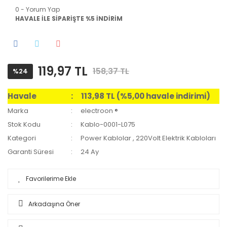
0 - Yorum Yap
HAVALE İLE SİPARİŞTE %5 İNDİRİM
119,97 TL
158,37 TL
%24
Havale
113,98 TL (%5,00 havale indirimi)
Marka
electroon ®
Stok Kodu
Kablo-0001-L075
Kategori
Power Kablolar
,
220Volt Elektrik Kabloları
Garanti Süresi
24 Ay
Arkadaşına Öner