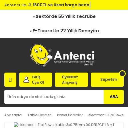
#
1500TL ve üzeri kargo bedav
Antenci ile
Sektörde 55 Yıllık Tecrübe
E-Ticarette 22 Yıllık Deneyim
Giriş
Üyeliksiz
Sepetim
Üye Ol
Alışveriş
ARA
Anasayfa
Kablo Çeşitleri
Power Kablolar
electroon L Tipi Power