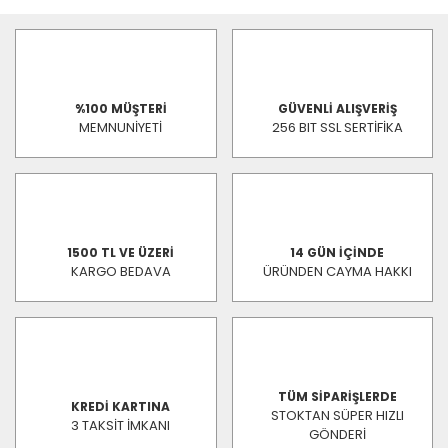
%100 MÜŞTERİ
GÜVENLİ ALIŞVERİŞ
MEMNUNİYETİ
256 BIT SSL SERTİFİKA
1500 TL VE ÜZERİ
14 GÜN İÇİNDE
KARGO BEDAVA
ÜRÜNDEN CAYMA HAKKI
TÜM SİPARİŞLERDE
KREDİ KARTINA
STOKTAN SÜPER HIZLI
3 TAKSİT İMKANI
GÖNDERİ