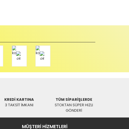
Paket üzerine yazarak aşağıdaki adresimize alıcı
endi
ı Gün Kargo
roon ®
etre HDMI Kablo
KREDİ KARTINA
TÜM SİPARİŞLERDE
03 TL
3 TAKSİT İMKANI
STOKTAN SÜPER HIZLI
GÖNDERİ
MÜŞTERİ HİZMETLERİ