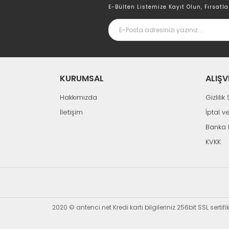
E-Bülten Listemize Kayıt Olun, Fırsatla
%48
%27
KURUMSAL
ALIŞV
Hakkımızda
Gizlili
Tükendi
İletişim
İptal v
Banka 
Aynı Gün Kargo
KVKK
Electroon ®
Electroon 10Metre HDMI Kablo
Electroon
341,64 TL
658,85 TL
536,
2020 © antenci.net Kredi kartı bilgileriniz 256bit SSL sertif