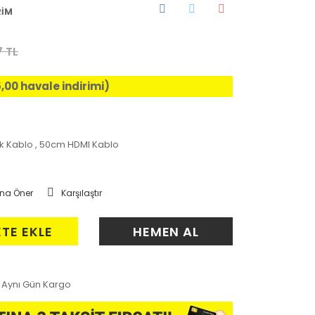
RİM
7 TL
5,00 havale indirimi)
ek Kablo
,
50cm HDMI Kablo
na Öner
Karşılaştır
ETE EKLE
HEMEN AL
Aynı Gün Kargo