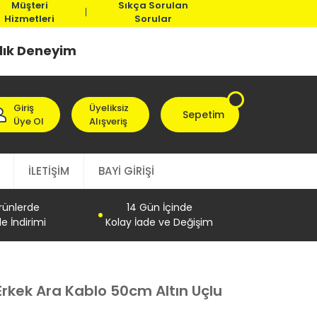
Müşteri
Sıkça Sorulan
Hizmetleri
Sorular
llık Deneyim
Giriş
Üyeliksiz
Sepetim
Üye Ol
Alışveriş
İLETİŞİM
BAYİ GİRİŞİ
Ürünlerde
14 Gün İçinde
e İndirimi
Kolay İade ve Değişim
Erkek Ara Kablo 50cm Altın Uçlu