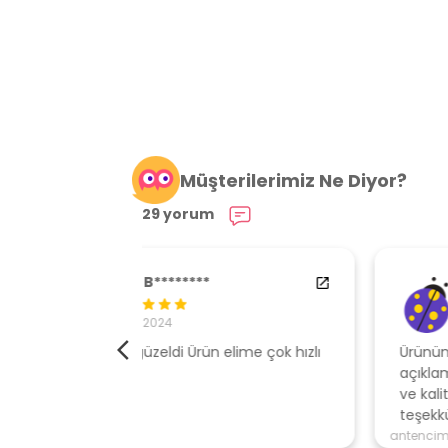
Müşterilerimiz Ne Diyor?
29 yorum
84538554
29.01.2024
elime çok hızlı
Ürününe sahip çıkan, müşteri odaklı
açıklamalar ile gönderen, ambalajı özen
ve kaliteli , hızlı gönderi için mağazaya
teşekkür ederim
antencim