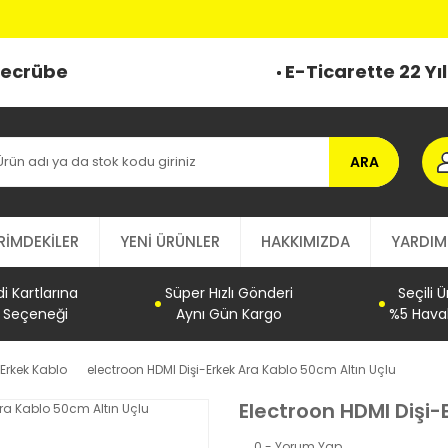
 b
 Tecrübe
E-Ticarette 22 Yı
ARA
RİMDEKİLER
YENİ ÜRÜNLER
HAKKIMIZDA
YARDIM
 Kartlarına
Süper Hızlı Gönderi
Seçili 
t Seçeneği
Aynı Gün Kargo
%5 Haval
-Erkek Kablo
electroon HDMI Dişi-Erkek Ara Kablo 50cm Altın Uçlu
Electroon HDMI Dişi-
0 - Yorum Yap