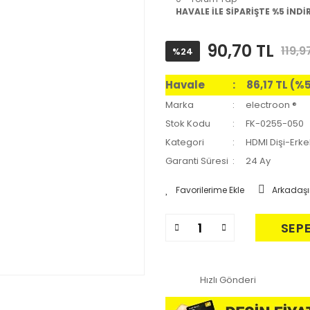
HAVALE İLE SİPARİŞTE %5 İNDİ
90,70 TL
119,9
%24
Havale
86,17 TL (%
Marka
electroon ®
Stok Kodu
FK-0255-050
Kategori
HDMI Dişi-Erk
Garanti Süresi
24 Ay
Arkadaşı
SEP
Hızlı Gönderi