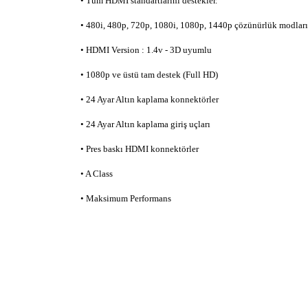
•
Tüm HDMI standartlarını destekler.
•
480i, 480p, 720p, 1080i, 1080p, 1440p çözünürlük modları
• HDMI Version : 1.4v - 3D uyumlu
• 1080p ve üstü tam destek
(Full HD)
• 24 Ayar Altın kaplama konnektörler
• 24 Ayar Altın kaplama giriş uçları
• Pres baskı HDMI konnektörler
• A Class
• Maksimum Performans
İadeler mutlak surette orijinal kutu veya ambalajı ile bir
Orijinal kutusu/ambalajı bozulmuş (örnek: orijinal kutu ü
başka bir müşteri tarafından satın alınamayacak dur
İade etmek veya Değiştirmek istediğiniz ürün/ürünler 