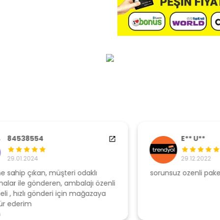
E** U**
29.12.2022
sorunsuz ozenli paketleme
Ş
li
s
u
T