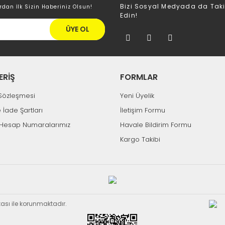
Bizi Sosyal Medyada da Tak
rdan İlk Sizin Haberiniz Olsun!
Edin!
ÜYE OL
ERİŞ
FORMLAR
k Sözleşmesi
Yeni Üyelik
Tükendi
e İade Şartları
İletişim Formu
Hesap Numaralarımız
Havale Bildirim Formu
Aynı Gün Kargo
Kargo Takibi
Electroon ®
 15 Metre HDMI Kablo
82 TL
732,04 TL
ikası ile korunmaktadır.