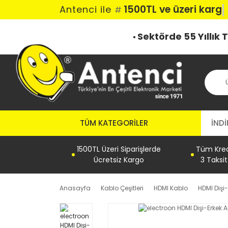
1500TL ve üzeri kargo
Antenci ile
#
Sektörde 55 Yıllık
TÜM KATEGORILER
İNDİ
1500TL Üzeri Siparişlerde
Tüm Kredi
Ücretsiz Kargo
3 Taksi
Anasayfa
Kablo Çeşitleri
HDMI Kablo
HDMI Dişi